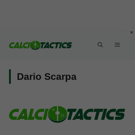
Vai
al
Menu
contenuto
Dario Scarpa