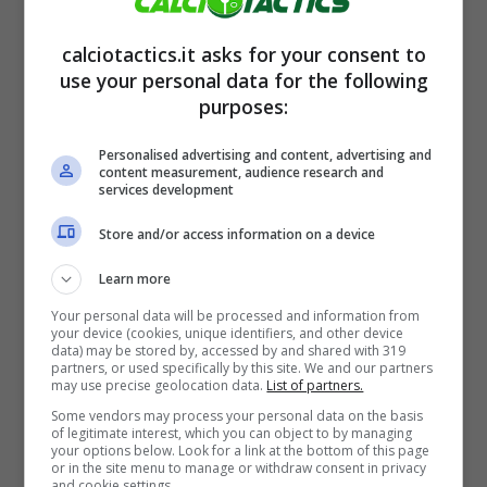
9 Gennaio 2024
calciotactics.it asks for your consent to
use your personal data for the following
purposes:
Personalised advertising and content, advertising and
content measurement, audience research and
services development
Store and/or access information on a device
Learn more
Ultim’ora Vialli, la rivelazione sul
Your personal data will be processed and information from
campione lascia a bocca aperta
your device (cookies, unique identifiers, and other device
data) may be stored by, accessed by and shared with 319
partners, or used specifically by this site. We and our partners
9 Gennaio 2024
may use precise geolocation data.
List of partners.
Some vendors may process your personal data on the basis
of legitimate interest, which you can object to by managing
your options below. Look for a link at the bottom of this page
or in the site menu to manage or withdraw consent in privacy
and cookie settings.