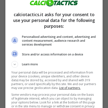
Calciomercato, David sbarca in Serie A:
calciotactics.it asks for your consent to
cifre faraoniche
use your personal data for the following
purposes:
10 Maggio 2025
Personalised advertising and content, advertising and
content measurement, audience research and
services development
Store and/or access information on a device
Learn more
Your personal data will be processed and information from
your device (cookies, unique identifiers, and other device
data) may be stored by, accessed by and shared with 319
partners, or used specifically by this site. We and our partners
may use precise geolocation data.
List of partners.
Paura tra i calciatori: razzi in campo,
Some vendors may process your personal data on the basis
partita sospesa
of legitimate interest, which you can object to by managing
your options below. Look for a link at the bottom of this page
9 Maggio 2025
or in the site menu to manage or withdraw consent in privacy