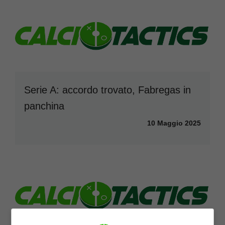
Serie A: accordo trovato, Fabregas in
panchina
10 Maggio 2025