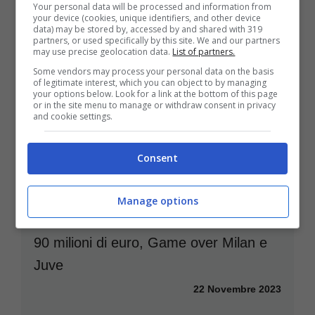
Your personal data will be processed and information from
your device (cookies, unique identifiers, and other device
data) may be stored by, accessed by and shared with 319
partners, or used specifically by this site. We and our partners
may use precise geolocation data.
List of partners.
Some vendors may process your personal data on the basis
of legitimate interest, which you can object to by managing
Scivolone di Berrettini: Sinner ne ha
your options below. Look for a link at the bottom of this page
or in the site menu to manage or withdraw consent in privacy
vinta un’altra
and cookie settings.
13 Dicembre 2023
Consent
Manage options
90 milioni di euro, Game over Milan e
Juve
22 Novembre 2023