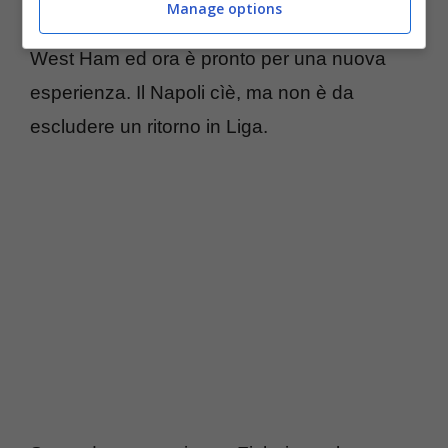
Manage options
dato il meglio di sè tra Villarreal e appunto
West Ham ed ora è pronto per una nuova
esperienza. Il Napoli cìè, ma non è da
escludere un ritorno in Liga.