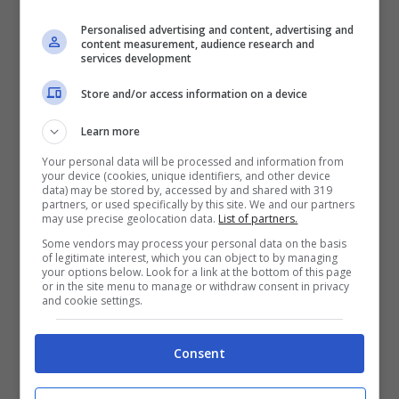
Calciomercato Napoli, occhio al colpo
Personalised advertising and content, advertising and
dalla Premier League
content measurement, audience research and
services development
Il Napoli pensa al presente ma anche al
Store and/or access information on a device
mercato di giugno dove arriverà molto
Learn more
probabilmente un nuovo tecnico e probabili
Your personal data will be processed and information from
your device (cookies, unique identifiers, and other device
nuovi rinforzi. Gli azzurri – come ormai fanno
data) may be stored by, accessed by and shared with 319
partners, or used specifically by this site. We and our partners
un pò tutte le big italiane – guardano molto
may use precise geolocation data.
List of partners.
alla situazione contrattuale dei calciatori e ha
Some vendors may process your personal data on the basis
of legitimate interest, which you can object to by managing
messo nel mirino un possibile affare low cost:
your options below. Look for a link at the bottom of this page
or in the site menu to manage or withdraw consent in privacy
non si tratta di un parametro zero, ma
di un
and cookie settings.
calciatore in scadenza nel 2025, ovvero il
Consent
centrocampista di proprietà del West Ham
Pablo Fornals.
Il calciatore spagnolo ha