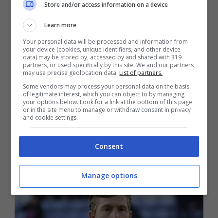
Store and/or access information on a device
Learn more
Your personal data will be processed and information from
your device (cookies, unique identifiers, and other device
data) may be stored by, accessed by and shared with 319
Nuova proprietà sudafricana: accordo
partners, or used specifically by this site. We and our partners
may use precise geolocation data.
List of partners.
milionario per un club italiano
Some vendors may process your personal data on the basis
of legitimate interest, which you can object to by managing
9 Aprile 2025
your options below. Look for a link at the bottom of this page
or in the site menu to manage or withdraw consent in privacy
and cookie settings.
Consent
Manage options