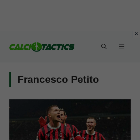
Vai
al
Menu
contenuto
Francesco Petito