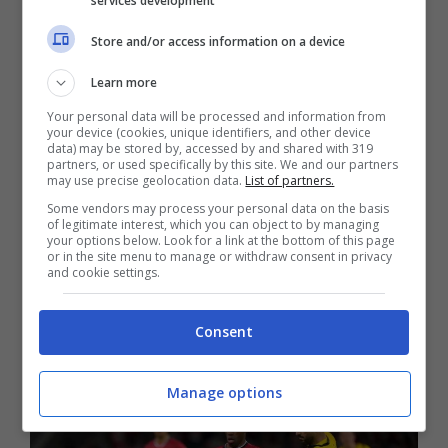
services development
prossima destinazione del giocatore che sta
valutando la situazione migliore per la sua
Store and/or access information on a device
carriera.
Learn more
Your personal data will be processed and information from
your device (cookies, unique identifiers, and other device
La Serie A è una tentazione per David, con
data) may be stored by, accessed by and shared with 319
partners, or used specifically by this site. We and our partners
diverse squadre che si sono inserite alla lista
may use precise geolocation data.
List of partners.
delle pretendenti per il giocatore. In particolar
Some vendors may process your personal data on the basis
of legitimate interest, which you can object to by managing
modo – secondo quanto rivelato da
your options below. Look for a link at the bottom of this page
or in the site menu to manage or withdraw consent in privacy
calciomercato.com –
una dei queste ha già
and cookie settings.
presentato un’offerta ufficiale per
Consent
ingaggiare l’attaccante.
Manage options