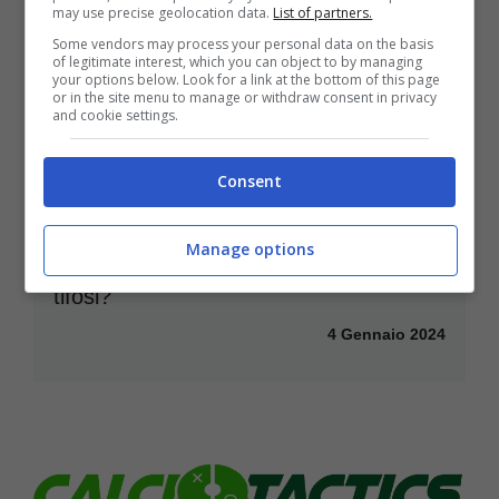
may use precise geolocation data.
List of partners.
Some vendors may process your personal data on the basis
of legitimate interest, which you can object to by managing
your options below. Look for a link at the bottom of this page
or in the site menu to manage or withdraw consent in privacy
and cookie settings.
Consent
Inter, il club rivoluziona la maglia:
Manage options
cambia tutto, cosa ne penseranno i
tifosi?
4 Gennaio 2024