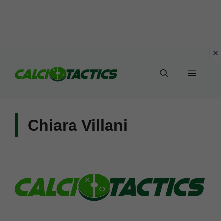
Vai
al
Menu
contenuto
Chiara Villani