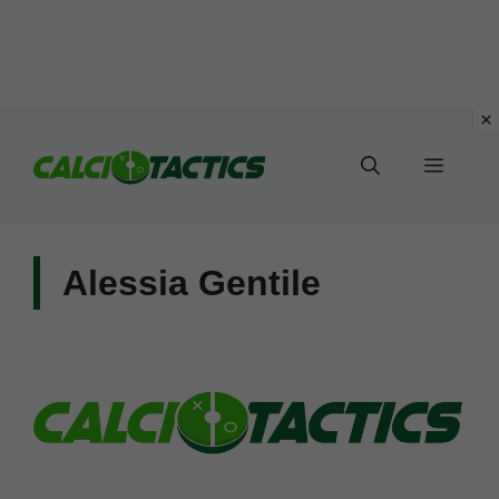
Vai
al
Menu
contenuto
Alessia Gentile