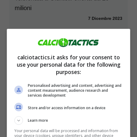
milioni
7 Dicembre 2023
calciotactics.it asks for your consent to
use your personal data for the following
purposes:
Personalised advertising and content, advertising and
content measurement, audience research and
services development
Store and/or access information on a device
Learn more
Your personal data will be processed and information from
Colpo di scena Coppa Italia, cifre shock
your device (cookies, unique identifiers, and other device