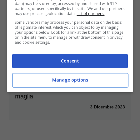
data) may be stored by, accessed by and shared with 319
6 Dicembre 2023
partners, or used specifically by this site. We and our partners
may use precise geolocation data.
List of partners.
Some vendors may process your personal data on the basis
of legitimate interest, which you can object to by managing
your options below. Look for a link at the bottom of this page
or in the site menu to manage or withdraw consent in privacy
and cookie settings.
Consent
Manage options
Dal Napoli all’Inter, un Big cambia
maglia
3 Dicembre 2023