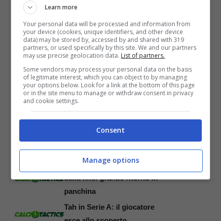
Learn more
Your personal data will be processed and information from
your device (cookies, unique identifiers, and other device
data) may be stored by, accessed by and shared with 319
Articoli recenti
partners, or used specifically by this site. We and our partners
L’era dei dati nel calcio:
may use precise geolocation data.
List of partners.
cosa usano i match analyst
Some vendors may process your personal data on the basis
of legitimate interest, which you can object to by managing
per leggere le partite
your options below. Look for a link at the bottom of this page
or in the site menu to manage or withdraw consent in privacy
Da Cunha in una big
and cookie settings.
italiana: c’è il via libera
Serie A, Gasperini nuovo
Consent
allenatore: destinazione a
sorpresa per lui
Manage options
Esonero a due giornate
dalla fine: grande ritorno in
panchina
Tah in Serie A: il giocatore
esce allo scoperto