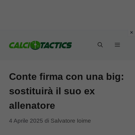
Vai
al
Menu
contenuto
Conte firma con una big:
sostituirà il suo ex
allenatore
4 Aprile 2025
di
Salvatore Ioime