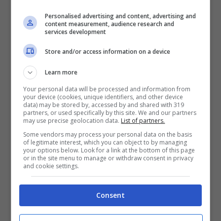
Personalised advertising and content, advertising and
Come svelato dal portale spagnolo,
content measurement, audience research and
services development
todofichajes.com, Antonio Conte è pronto a
Store and/or access information on a device
sostituire Carlo Ancelotti sulla panchina del
Real Madrid. L’esperto allenatore italiano dei
Learn more
blancos potrebbe volare alla guida della
Your personal data will be processed and information from
your device (cookies, unique identifiers, and other device
Nazionale brasiliana:
così il tecnico azzurro
data) may be stored by, accessed by and shared with 319
partners, or used specifically by this site. We and our partners
è in pole per prendere il posto del suo ex
may use precise geolocation data.
List of partners.
Some vendors may process your personal data on the basis
allenatore ai tempi della Juventus
.
of legitimate interest, which you can object to by managing
your options below. Look for a link at the bottom of this page
or in the site menu to manage or withdraw consent in privacy
and cookie settings.
Un intreccio suggestivo per vederlo in
Spagna per la prima volta dopo le avventure
Consent
in Serie A e in Premier League con Chelsea
e Tottenham. Tutto può cambiare