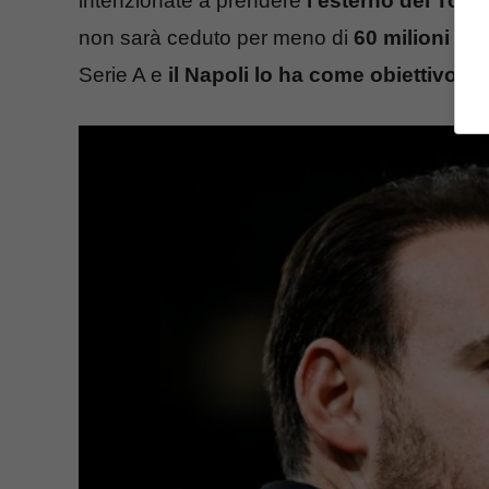
intenzionate a prendere
l’esterno del Tot
non sarà ceduto per meno di
60 milioni di 
Serie A e
il Napoli lo ha come obiettivo per