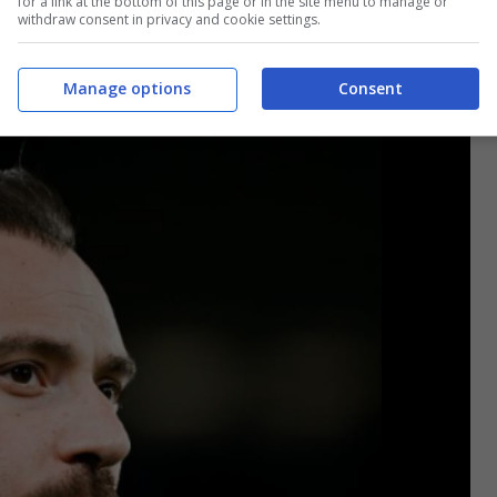
tenham
che, da Londra, hanno già fatto sapere che
for a link at the bottom of this page or in the site menu to manage or
withdraw consent in privacy and cookie settings.
euro.
L’esterno e gioiello degli
Spurs
può finire in
 il futuro con i soldi incassati per Kvara.
Manage options
Consent