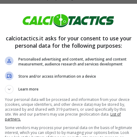
nte, si dovrà dare battaglia per il
colpo dalla
calciotactics.it asks for your consent to use your
personal data for the following purposes:
Personalised advertising and content, advertising and content
measurement, audience research and services development
Store and/or access information on a device
Learn more
Your personal data will be processed and information from your device
(cookies, unique identifiers, and other device data) may be stored by,
accessed by and shared with 319 partners, or used specifically by this
site. We and our partners may use precise geolocation data.
List of
partners.
nto in vantaggio
sulla sua posizione, sono
Some vendors may process your personal data on the basis of legitimate
interest, which you can object to by managing your options below. Look