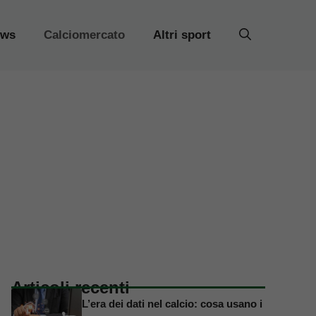
ews
Calciomercato
Altri sport
Articoli recenti
L’era dei dati nel calcio: cosa usano i