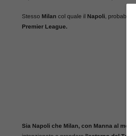
Stesso
Milan
col quale il
Napoli
, probabilme
Premier League.
Sia Napoli che Milan, con Manna al mome