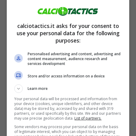
calciotactics.it asks for your consent to
use your personal data for the following
purposes:
Personalised advertising and content, advertising and
content measurement, audience research and
services development
Store and/or access information on a device
Il guineano potrebbe essere il giusto innesto
Learn more
in attacco per sostituire Giroud, in flessione
Your personal data will be processed and information from
your device (cookies, unique identifiers, and other device
visto il tour de force a cui si è sottoposto il
data) may be stored by, accessed by and shared with 319
partners, or used specifically by this site. We and our partners
francese. Fuori Okafor e con uno Jovic in
may use precise geolocation data.
List of partners.
Some vendors may process your personal data on the basis
una forma discutibile,
Guirassy potrebbe
of legitimate interest, which you can object to by managing