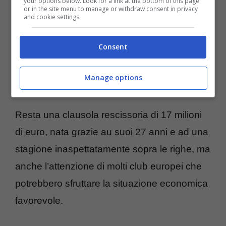
your options below. Look for a link at the bottom of this page
fare la differenz
a vista l’ottima stagione che
or in the site menu to manage or withdraw consent in privacy
and cookie settings.
sta vivendo in Bundesliga nelle fila dello
Stoccarda.
Consent
Guardiola beffa il Milan, sfuma l’affare
Manage options
per i rossoneri
Resta una clausola rescissoria di 17 milioni
di euro, nata grazie au suoi 27 anni e ad una
stagione inaspettatamente sopra le righe, ma
anche l’attenzione di molti club europei che
potrebbero sfruttare la situazione economica
favorevole.