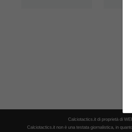
Calciotactics.it di proprietà di
Calciotactics.it non è una testata giornalistica, in quan