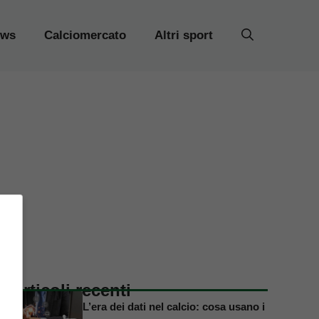
ews
Calciomercato
Altri sport
Articoli recenti
L’era dei dati nel calcio: cosa usano i