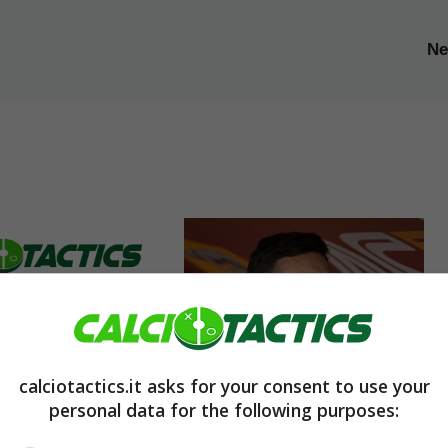
N
n Serie A: il
e svincolato
calciotactics.it asks for your consent to use your
lub
personal data for the following purposes:
Roma, rivoluzione in
5 Dicembre 2023
difesa a gennaio: il