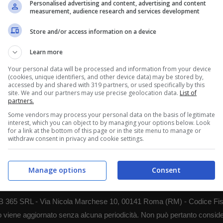
Personalised advertising and content, advertising and content
measurement, audience research and services development
nuovo obiettivo
Store and/or access information on a device
21 Novembre 2023
Learn more
Your personal data will be processed and information from your device
(cookies, unique identifiers, and other device data) may be stored by,
accessed by and shared with 319 partners, or used specifically by this
site. We and our partners may use precise geolocation data.
List of
partners.
Some vendors may process your personal data on the basis of legitimate
interest, which you can object to by managing your options below. Look
for a link at the bottom of this page or in the site menu to manage or
withdraw consent in privacy and cookie settings.
Manage options
Consent
 WEB 365 SRL - Via Nicola Marchese 10, 00141 Roma (RM) - Codice Fis
to viene aggiornato senza alcuna periodicità. Non può pertanto consider