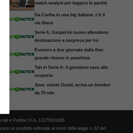
match analyst per leggere le partite
Da Cunha in una big italiana: c’è il
via libera
Serie A, Gasperini nuovo allenatore:
destinazione a sorpresa per lui
Esonero a due giornate dalla fine:
grande ritorno in panchina
Tah in Serie A: il giocatore esce allo
scoperto
Juve: niente David, arriva un bomber
da 70 mln
cale e Partita I.V.A. 12279101005
arsi un prodotto editoriale ai sensi della legge n. 62 del