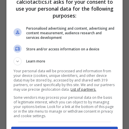
calciotactics.it asks for your consent to
campo a Milano. La speranza è che questa
use your personal data for the following
purposes:
assenza possa comunque non pesare nel
discorso qualificazione. Di certo il campo è il
Personalised advertising and content, advertising and
content measurement, audience research and
giudice supremo della partita di Champions
services development
League e quindi bisognerà aspettare martedì
Store and/or access information on a device
per saperne di più.
Learn more
Your personal data will be processed and information from
your device (cookies, unique identifiers, and other device
data) may be stored by, accessed by and shared with 319
partners, or used specifically by this site. We and our partners
may use precise geolocation data.
List of partners.
Some vendors may process your personal data on the basis
of legitimate interest, which you can object to by managing
your options below. Look for a link at the bottom of this page
or in the site menu to manage or withdraw consent in privacy
and cookie settings.