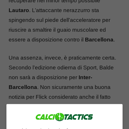
recuperare nel minor tempo possibile
Lautaro
. L’attaccante nerazzurro sta
spingendo sul piede dell’acceleratore per
riuscire a smaltire il guaio muscolare ed
essere a disposizione contro il
Barcellona
.
Una assenza, invece, è praticamente certa.
Secondo l’edizione odierna di Sport, Balde
non sarà a disposizione per
Inter-
Barcellona
. Non sicuramente una buona
notizia per Flick considerato anche il fatto
che mancherà
Koundé
su quella fascia.
L’esterno, però, non ha smaltito il problema
fisico e per questo non potrà scendere in