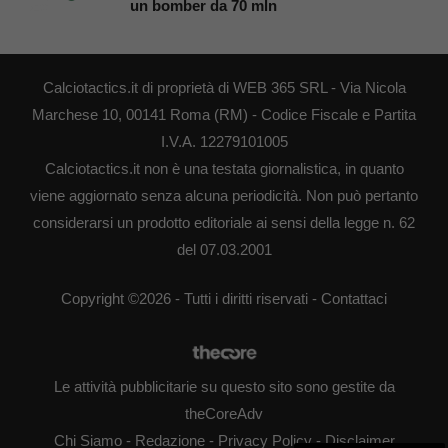
un bomber da 70 mln
Calciotactics.it di proprietà di WEB 365 SRL - Via Nicola
Marchese 10, 00141 Roma (RM) - Codice Fiscale e Partita
I.V.A. 12279101005
Calciotactics.it non è una testata giornalistica, in quanto
viene aggiornato senza alcuna periodicità. Non può pertanto
considerarsi un prodotto editoriale ai sensi della legge n. 62
del 07.03.2001
Copyright ©2026 - Tutti i diritti riservati -
Contattaci
Le attività pubblicitarie su questo sito sono gestite da
theCoreAdv
Chi Siamo
-
Redazione
-
Privacy Policy
-
Disclaimer