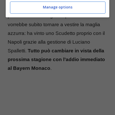
Tutto può cambiare nelle prossime settimane
Manage options
per ambire a nuovi grandi palcoscenici. Kim
vorrebbe subito tornare a vestire la maglia
azzurra: ha vinto uno Scudetto proprio con il
Napoli grazie alla gestione di Luciano
Spalletti.
Tutto può cambiare in vista della
prossima stagione con l’addio immediato
al Bayern Monaco
.