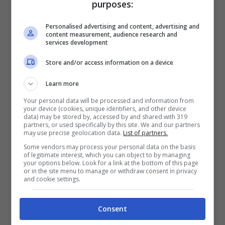
purposes:
Personalised advertising and content, advertising and
content measurement, audience research and
Come svelato dal portale spagnolo, fichajes,
services development
Kim ha attraversato un momento terribile
Store and/or access information on a device
con la maglia del Bayern Monaco
. Criticato
Learn more
aspramente anche dalla dirigenza bavarese,
Your personal data will be processed and information from
il suo futuro potrebbe essere nuovamente in
your device (cookies, unique identifiers, and other device
data) may be stored by, accessed by and shared with 319
Serie A. E proprio al Napoli, la squadra che
partners, or used specifically by this site. We and our partners
may use precise geolocation data.
List of partners.
l’ha reso protagonista nel calcio
Some vendors may process your personal data on the basis
of legitimate interest, which you can object to by managing
internazionale. Il club partenopeo potrebbe
your options below. Look for a link at the bottom of this page
or in the site menu to manage or withdraw consent in privacy
subito passare all’assalto decisivo
per
and cookie settings.
riportare in Italia il sud-coreano che ha già
pronte le valigie dalla Germania
.
Consent