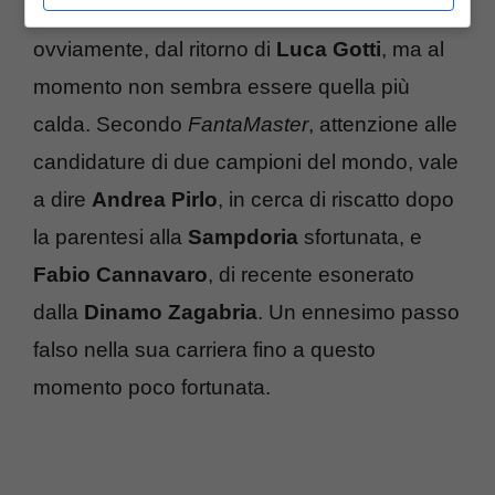
La prima opzione è rappresentata,
ovviamente, dal ritorno di
Luca Gotti
, ma al
momento non sembra essere quella più
calda. Secondo
FantaMaster
, attenzione alle
candidature di due campioni del mondo, vale
a dire
Andrea Pirlo
, in cerca di riscatto dopo
la parentesi alla
Sampdoria
sfortunata, e
Fabio Cannavaro
, di recente esonerato
dalla
Dinamo Zagabria
. Un ennesimo passo
falso nella sua carriera fino a questo
momento poco fortunata.