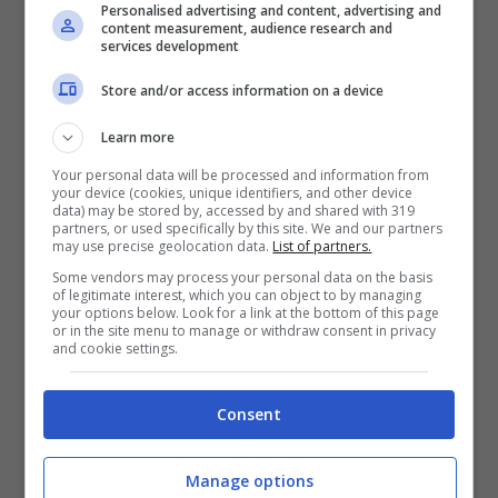
Personalised advertising and content, advertising and
ma tra queste merita sicuramente una
content measurement, audience research and
services development
attenzione ed una considerazione particolare
Store and/or access information on a device
la posizione di
Marco Giampaolo
. Il suo
Lecce, infatti, sta sprofondando ed è
Learn more
unanime il parere dei media che parlano di
Your personal data will be processed and information from
your device (cookies, unique identifiers, and other device
data) may be stored by, accessed by and shared with 319
un esonero sempre più vicino. A cinque
partners, or used specifically by this site. We and our partners
may use precise geolocation data.
List of partners.
giornate dalla fine, i pugliesi hanno un solo
Some vendors may process your personal data on the basis
punto sulla zona retrocessione, ma lo
of legitimate interest, which you can object to by managing
your options below. Look for a link at the bottom of this page
scontro tra
Empoli
e
Venezia
può farli
or in the site menu to manage or withdraw consent in privacy
and cookie settings.
scivolare al
terzultimo posto
. Ed in tal senso
arrivano aggiornamenti circa il suo possibile
Consent
sostituto.
Manage options