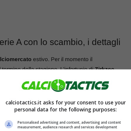
rie A con lo scambio, i dettagli
lciomercato
estivo. Per il momento il
l termine della stagione. L’infortunio di
Zirkzee
gari maggiore spazio nel corso di questo finale di
on è assolutamente destinato ad essere cambiato.
vedremo quale sarà la destinazione.
calciotactics.it asks for your consent to use your
personal data for the following purposes:
o dalla Spagna, il
Manchester United
starebbe
Personalised advertising and content, advertising and content
co è pronto ad essere sacrificato dall’Inter nel
measurement, audience research and services development