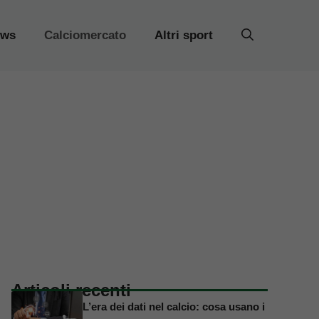
ews
Calciomercato
Altri sport
Articoli recenti
L’era dei dati nel calcio: cosa usano i