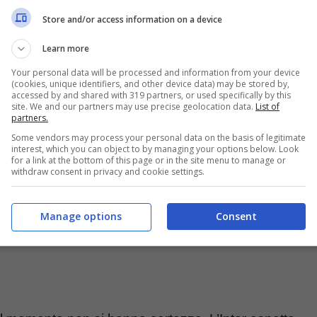
cludere che
Hojlund
sia proprio la carta giusta
Store and/or access information on a device
tempo seguono il danese per andare a rinforzare il
Learn more
ebbe valutare di cedere il centrale per arrivare
Your personal data will be processed and information from your device
(cookies, unique identifiers, and other device data) may be stored by,
accessed by and shared with 319 partners, or used specifically by this
site. We and our partners may use precise geolocation data.
List of
partners.
Some vendors may process your personal data on the basis of legitimate
interest, which you can object to by managing your options below. Look
for a link at the bottom of this page or in the site menu to manage or
withdraw consent in privacy and cookie settings.
Manage options
Consent