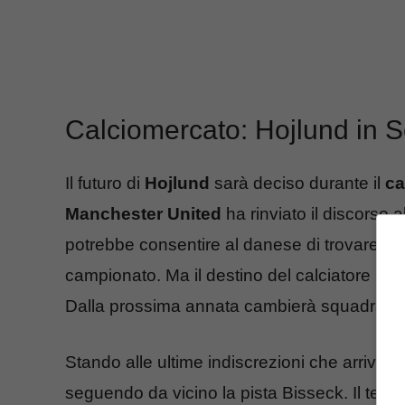
Calciomercato: Hojlund in Se
Il futuro di
Hojlund
sarà deciso durante il
ca
Manchester United
ha rinviato il discorso a
potrebbe consentire al danese di trovare ma
campionato. Ma il destino del calciatore n
Dalla prossima annata cambierà squadra e 
Stando alle ultime indiscrezioni che arrivan
seguendo da vicino la pista Bisseck. Il tedes