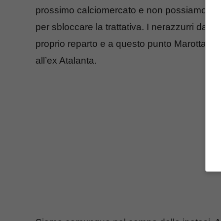
prossimo calciomercato e non possiamo es
per sbloccare la trattativa. I nerazzurri da 
proprio reparto e a questo punto Marotta potr
all’ex Atalanta.