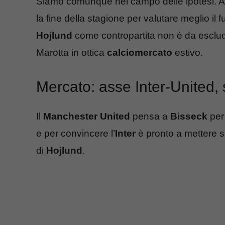
Siamo comunque nel campo delle ipotesi. Al
la fine della stagione per valutare meglio il f
Hojlund
come contropartita non è da esclud
Marotta in ottica
calciomercato
estivo.
Mercato: asse Inter-United
Il
Manchester United
pensa a
Bisseck
per 
e per convincere l’
Inter
è pronto a mettere su
di
Hojlund
.