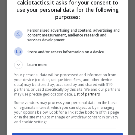
elgoldigital, Massimiliano Allegri è pronto a
calciotactics.it asks for your consent to
use your personal data for the following
sostituire El Cholo Simeone sulla panchina
purposes:
dell’Atletico Madrid dopo tanti anni di
Personalised advertising and content, advertising and
successo. Al momento è in attesa di una
content measurement, audience research and
services development
nuova chiamata dopo la separazione dalla
Store and/or access information on a device
Juventus nel maggio scorso:
il suo agente
pensa di accettare così la migliore
Learn more
proposta a livello internazionale
.
Your personal data will be processed and information from
your device (cookies, unique identifiers, and other device
data) may be stored by, accessed by and shared with 319
partners, or used specifically by this site. We and our partners
L’allenatore livornese è pronto a tornare a
may use precise geolocation data.
List of partners.
sedersi su una panchina prestigiosa. Nelle
Some vendors may process your personal data on the basis
of legitimate interest, which you can object to by managing
ultime settimane è stato accostato alle big
your options below. Look for a link at the bottom of this page
or in the site menu to manage or withdraw consent in privacy
and cookie settings.
italiane, come Milan e Napoli, in caso di
addio di Antonio Conte.
Max Allegri non ha