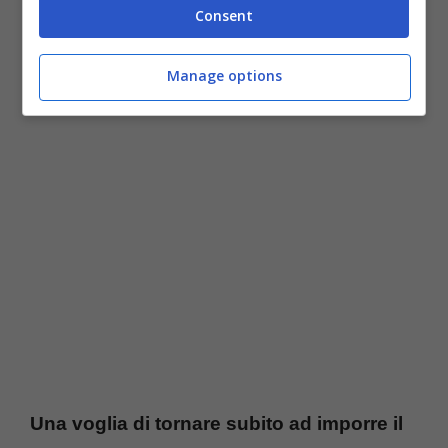
Consent
intenzione di correre dopo un nuovo anno
di studio intenso in giro per l’Italia e non
Manage options
solo
.
Una voglia di tornare subito ad imporre il