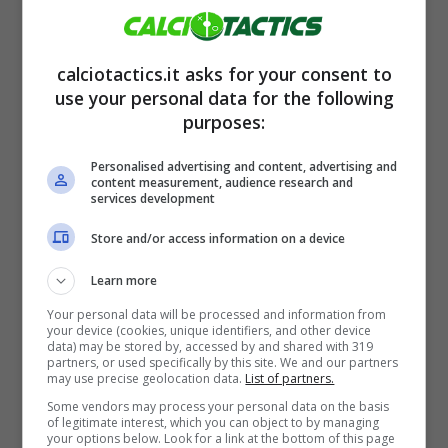
calciotactics.it asks for your consent to
use your personal data for the following
Riporta il The Times che fra questi
purposes:
rientrerebbe anche
Marcus Rashford
, rinato
Personalised advertising and content, advertising and
in questa seconda parte di stagione con la
content measurement, audience research and
services development
maglia dell’Aston Villa. Scrive il noto tabloid
Store and/or access information on a device
inglese che addirittura
Ruben Amorim non
Learn more
vorrebbe più vedere neanche al centro
Your personal data will be processed and information from
d’allenamento l’ex numero 10 del
your device (cookies, unique identifiers, and other device
data) may be stored by, accessed by and shared with 319
Manchester United
, a conferma di questo
partners, or used specifically by this site. We and our partners
may use precise geolocation data.
List of partners.
feeling mai sbocciato tra i due che hai poi
Some vendors may process your personal data on the basis
portato all’addio dell’attaccante a gennaio.
In
of legitimate interest, which you can object to by managing
your options below. Look for a link at the bottom of this page