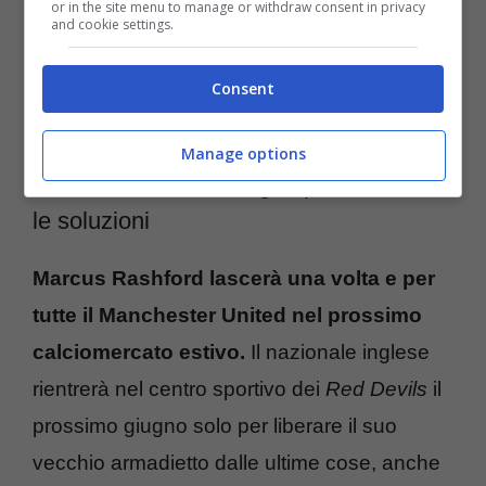
maglia
Villans
Rashford sta però
or in the site menu to manage or withdraw consent in privacy
and cookie settings.
dimostrando di averne ancora di colpi in
canna
, con i
Red Devils
che potrebbero non
Consent
trovare troppa difficoltà nel piazzarlo altrove.
Manage options
Via dalla Premier League per la Serie A:
le soluzioni
Marcus Rashford lascerà una volta e per
tutte il Manchester United nel prossimo
calciomercato estivo.
Il nazionale inglese
rientrerà nel centro sportivo dei
Red Devils
il
prossimo giugno solo per liberare il suo
vecchio armadietto dalle ultime cose, anche