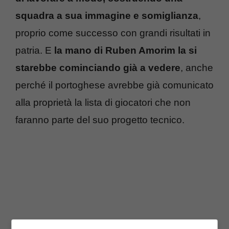
squadra a sua immagine e somiglianza
,
proprio come successo con grandi risultati in
patria. E
la mano di Ruben Amorim la si
starebbe cominciando già a vedere
, anche
perché il portoghese avrebbe già comunicato
alla proprietà la lista di giocatori che non
faranno parte del suo progetto tecnico.