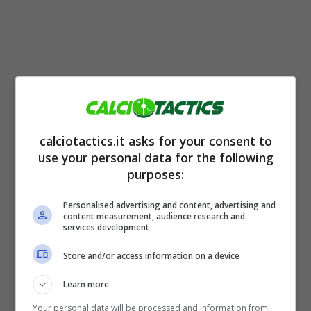
calciotactics.it asks for your consent to
use your personal data for the following
La Juventus vuole migliorare il parco
purposes:
attaccanti
in vista della prossima stagione.
Personalised advertising and content, advertising and
content measurement, audience research and
Potrebbe essere quella la zona di campo
services development
dove ci saranno maggiori cambiamenti da
Store and/or access information on a device
giugno in poi e quindi Giuntoli si è messo già
Learn more
alla ricerca di nomi nuovi che possano
Your personal data will be processed and information from