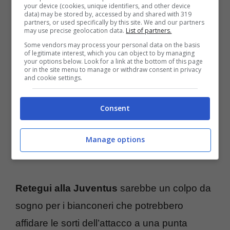
migliorare il livello della squadra attuale.
your device (cookies, unique identifiers, and other device
data) may be stored by, accessed by and shared with 319
partners, or used specifically by this site. We and our partners
may use precise geolocation data.
List of partners.
Secondo quanto riferisce
TMW,
la Juventus
Some vendors may process your personal data on the basis
ha messo nel mirino Mateo Retegui.
I
of legitimate interest, which you can object to by managing
your options below. Look for a link at the bottom of this page
bianconeri hanno bisogno di un nuovo
or in the site menu to manage or withdraw consent in privacy
and cookie settings.
centravanti al posto di Dusan Vlahovic e
nella shortlist di Cristiano Giuntoli c’è anche
Consent
l’italo-argentino che è un nome alternativo –
ma ben appaiato – a quello di
Victor
Manage options
Osimhen.
Retegui alla Juventus
sarebbe un colpo da
sogno per i bianconeri che potrebbero
affidare le sorti dell’attacco a una punta