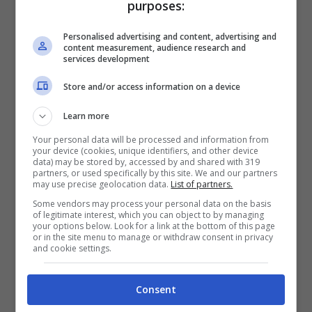
purposes:
Personalised advertising and content, advertising and
content measurement, audience research and
services development
Store and/or access information on a device
Learn more
Your personal data will be processed and information from
Come svelato dal portale fichajes, il Milan
your device (cookies, unique identifiers, and other device
data) may be stored by, accessed by and shared with 319
potrebbe incassare ben 200 milioni di euro
partners, or used specifically by this site. We and our partners
may use precise geolocation data.
List of partners.
dalla cessione di Leao e Theo Hernandez. Il
Some vendors may process your personal data on the basis
of legitimate interest, which you can object to by managing
portoghese è pronto a firmare con un top
your options below. Look for a link at the bottom of this page
or in the site menu to manage or withdraw consent in privacy
club dell’Arabia Saudita dicendo addio
and cookie settings.
all’Europa.
Una destinazione a sorpresa
per il rossonero che è stato nel mirino
Consent
delle big della Premier League e della