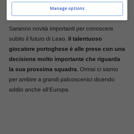
Manage options
Liga
.
Saranno novità importanti per conoscere
subito il futuro di Leao.
Il talentuoso
giocatore portoghese è alle prese con una
decisione molto importante che riguarda
la sua prossima squadra
. Ormai ci siamo
per ambire a grandi palcoscenici dicendo
addio anche all’Europa.