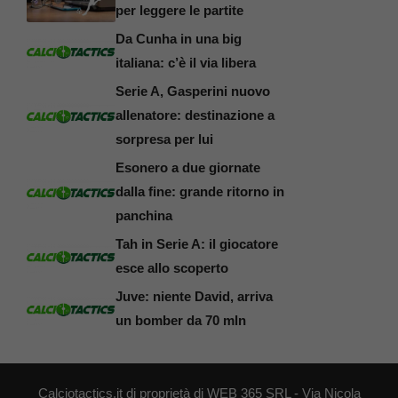
per leggere le partite
Da Cunha in una big
italiana: c’è il via libera
Serie A, Gasperini nuovo
allenatore: destinazione a
sorpresa per lui
Esonero a due giornate
dalla fine: grande ritorno in
panchina
Tah in Serie A: il giocatore
esce allo scoperto
Juve: niente David, arriva
un bomber da 70 mln
Calciotactics.it di proprietà di WEB 365 SRL - Via Nicola