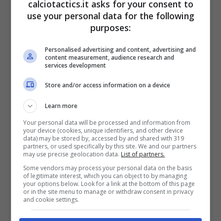
Come svelato dal portale, transferfeed, Il
calciotactics.it asks for your consent to
use your personal data for the following
Milan continua a monitorare attentamente il
purposes:
futuro del difensore slovacco Milan Skriniar.
Personalised advertising and content, advertising and
Cresciuto proprio in Serie A con le maglie di
content measurement, audience research and
services development
Sampdoria ed Inter, ora è pronto a tornare.
Store and/or access information on a device
Già in estate è stato ad un passo dal Napoli,
ma il suo agente, Martin Petras,
cercherà di
Learn more
lavorare per riportarlo in Serie A
Your personal data will be processed and information from
your device (cookies, unique identifiers, and other device
nonostante le richieste finanziarie alte per
data) may be stored by, accessed by and shared with 319
partners, or used specifically by this site. We and our partners
i club italiani
.
may use precise geolocation data.
List of partners.
Some vendors may process your personal data on the basis
of legitimate interest, which you can object to by managing
Di proprietà del PSG, attualmente Skriniar è
your options below. Look for a link at the bottom of this page
or in the site menu to manage or withdraw consent in privacy
and cookie settings.
in prestito al Fenerbahce: il club turco è
pronto a sborsare 10 milioni di euro per