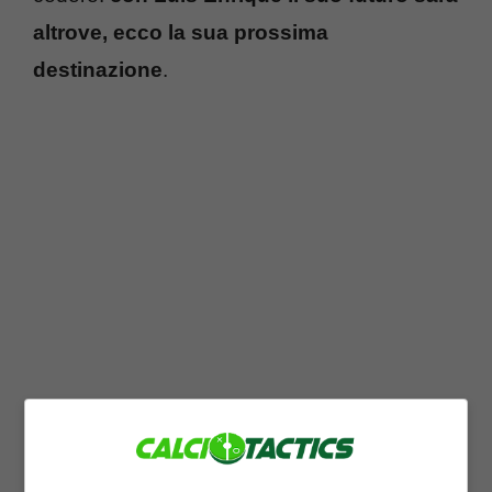
altrove, ecco la sua prossima
destinazione
.