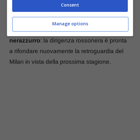
Consent
l’acquisto a titolo definitivo.
Anche Atletico
Madrid e Tottenham hanno mostrato un
Manage options
grande interessamento per l’ex
nerazzurro
: la dirigenza rossonera è pronta
a rifondare nuovamente la retroguardia del
Milan in vista della prossima stagione.