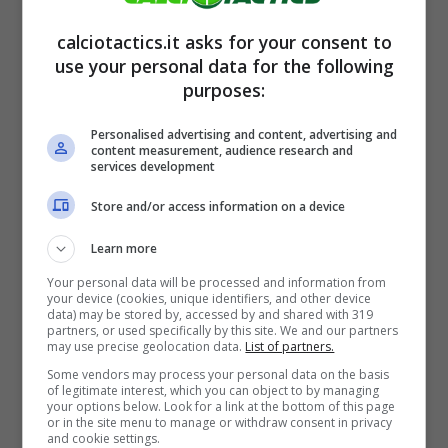
offerte per programmare la prossima
calciotactics.it asks for your consent to
sessione di mercato:
spunta la novità sul
use your personal data for the following
futuro in Serie A per Dodo
.
purposes:
Personalised advertising and content, advertising and
content measurement, audience research and
services development
Come svelato dall’esperto di calciomercato,
Store and/or access information on a device
Ekrem Konur, Dodo è pronto a sposare il
Learn more
progetto del Napoli per essere l’alternativa di
Your personal data will be processed and information from
your device (cookies, unique identifiers, and other device
capitan di Lorenzo.
Sulle sue tracce ci
data) may be stored by, accessed by and shared with 319
partners, or used specifically by this site. We and our partners
sarebbero anche Atletico Madrid e
may use precise geolocation data.
List of partners.
Barcellona
dopo l’exploit del laterale
Some vendors may process your personal data on the basis
of legitimate interest, which you can object to by managing
brasiliano con Raffaele Palladino in maglia
your options below. Look for a link at the bottom of this page
or in the site menu to manage or withdraw consent in privacy
and cookie settings.
viola.