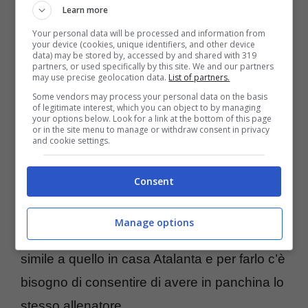
alla stagione. Non sarà assolutamente un
Learn more
compito semplice visto che il tecnico ha le
Your personal data will be processed and information from
your device (cookies, unique identifiers, and other device
idee molto chiare e difficilmente le cambierà.
data) may be stored by, accessed by and shared with 319
partners, or used specifically by this site. We and our partners
may use precise geolocation data.
List of partners.
Stando a quanto riferito dalla
Rosea
, il
Some vendors may process your personal data on the basis
of legitimate interest, which you can object to by managing
Bologna
e
Italiano
sono sempre più vicini al
your options below. Look for a link at the bottom of this page
or in the site menu to manage or withdraw consent in privacy
rinnovo. Secondo le ultime informazioni, il
and cookie settings.
tecnico è pronto a prolungare il contratto fino
Consent
al 2027 per dare continuità al lavoro fatto
nelle ultime settimane. L’obiettivo dei felsinei
Manage options
è quello di dare vita ad un progetto molto
simile a quello in casa Atalanta e per farlo c’è
bisogno di consentire di avere in panchina lo
stesso allenatore.