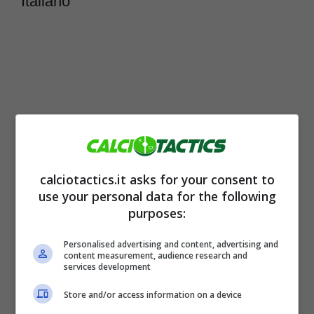
Italiano
calciotactics.it asks for your consent to
use your personal data for the following
purposes:
Italiano
è uno dei migliori tecnici a livello
Personalised advertising and content, advertising and
nazionale. Il tecnico del
Bologna
sta
content measurement, audience research and
services development
facendo davvero molto bene e le big sono
ritornate a pensare a lui per dare la svolta
Store and/or access information on a device