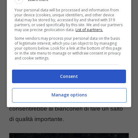
Vlahovic
il giocatore giusto per andare a
Your personal data will be processed and information from
rinforzare l’attacco nel prossimo
your device (cookies, unique identifiers, and other device
data) may be stored by, accessed by and shared with 319
calciomercato
. La
Juventus
è pronto a
partners, or used specifically by this site. We and our partners
may use precise geolocation data.
List of partners.
lasciar partire l’attaccante davanti ad una
Some vendors may process your personal data on the basis
of legitimate interest, which you can object to by managing
proposta di livello e non è da escludere che i
your options below. Look for a link at the bottom of this page
or in the site menu to manage or withdraw consent in privacy
catalani possano mettere sul piatto magari
and cookie settings.
anche il cartellino di uno degli esuberi come
Consent
magari Ferran Torres. Una possibilità da
tenere in considerazione visto che parliamo
Manage options
di un calciatore di assoluto talento e che
consentirebbe ai bianconeri di fare un salto
di qualità importante.