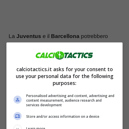
La
Juventus
e il
Barcellona
potrebbero
mettere in piedi uno scambio importante in
chiave
calciomercato
. Si tratta di una
semplice ipotesi, ma è comunque una pista
calciotactics.it asks for your consent to
da seguire con attenzione in ottica futura. I
use your personal data for the following
purposes:
bianconeri, infatti, hanno voglia di andare a
rinforzare la rosa con giocatori di livello.
Personalised advertising and content, advertising and
content measurement, audience research and
services development
Stando alle indiscrezioni che arrivano dalla
Store and/or access information on a device
Spagna, il
Barcellona
avrebbe individuato in
Learn more