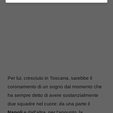
Per lui, cresciuto in Toscana, sarebbe il
coronamento di un sogno dal momento che
ha sempre detto di avere sostanzialmente
due squadre nel cuore: da una parte il
Napoli
e dall’altra, per l’appunto, la