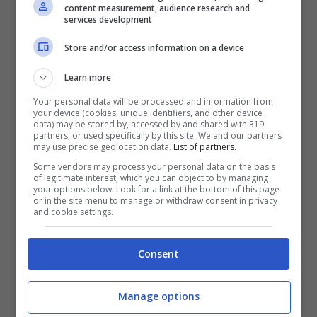
content measurement, audience research and
E’ noto che
Roma
,
Milan
e
Juventus
siano
services development
alla ricerca di un nuovo allenatore a cui
Store and/or access information on a device
affidare il progetto di rilanciare le proprie
Learn more
quotazioni. Ma a quanto pare potrebbero non
Your personal data will be processed and information from
essere le sole realtà a cercare un tecnico. In
your device (cookies, unique identifiers, and other device
data) may be stored by, accessed by and shared with 319
tal senso, stando a quanto raccontato da
partners, or used specifically by this site. We and our partners
may use precise geolocation data.
List of partners.
Msn
, la
Fiorentina
starebbe continuando a
Some vendors may process your personal data on the basis
of legitimate interest, which you can object to by managing
riflettere, nonostante gli ultimi risultati
your options below. Look for a link at the bottom of this page
or in the site menu to manage or withdraw consent in privacy
incoraggianti, in maniera approfondita sulla
and cookie settings.
posizione di
Raffaele Palladino
. E nel caso
Consent
in cui a fine anno si dovesse procedere con
l’esonero, allora attenzione alla candidatura
Manage options
di
Maurizio Sarri
.