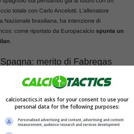
o spagnolo sta pensando già al futuro con un
ccio totale con Carlo Ancelotti. L’allenatore
la Nazionale brasiliana, ha intenzione di
lancos: come riportato da Europacalcio
spunta un
ilan
.
n Spagna: merito di Fabregas
vista della prossima stagione. Il Milan ha
rto:
ecco l’idea interessante dal Como in caso
calciotactics.it asks for your consent to use your
personal data for the following purposes:
Personalised advertising and content, advertising and content
measurement, audience research and services development