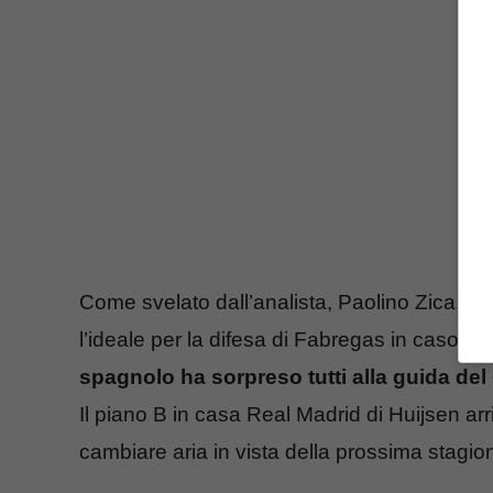
Come svelato dall’analista, Paolino Zica, in
l’ideale per la difesa di Fabregas in caso di
spagnolo ha sorpreso tutti alla guida de
Il piano B in casa Real Madrid di Huijsen arr
cambiare aria in vista della prossima stagi