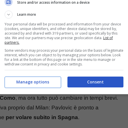
Store and/or access information on a device
Learn more
Your personal data will be processed and information from your device
(cookies, unique identifiers, and other device data) may be stored by,
accessed by and shared with 319 partners, or used specifically by this
site. We and our partners may use precise geolocation data.
List of
partners.
Some vendors may process your personal data on the basis of legitimate
interest, which you can object to by managing your options below. Look
for a link at the bottom of this page or in the site menu to manage or
withdraw consent in privacy and cookie settings.
tervistato dal canale di pianetamilan, Kempf è
Manage options
Consent
 arrivo sulla panchina dei rossoneri.
L’allenatore
l Como
, ma ora tutto può cambiare in tempi brevi.
iva proprio dal Milan: Pavlovic è pronto a
one
per volare subito in Spagna
.