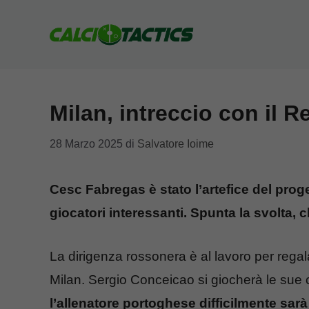
Vai
al
contenuto
Milan, intreccio con il 
28 Marzo 2025
di
Salvatore Ioime
Cesc Fabregas è stato l’artefice del prog
giocatori interessanti. Spunta la svolta, 
La dirigenza rossonera è al lavoro per regalar
Milan. Sergio Conceicao si giocherà le sue c
l’allenatore portoghese difficilmente sar