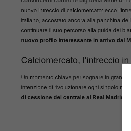
convincenti contro le big della Serie A
. L
nuovo intreccio di calciomercato: ecco l’intre
italiano, accostato ancora alla panchina del
continuare il suo percorso alla guida dei b
nuovo profilo interessante in arrivo dal M
Calciomercato, l’intreccio i
Un momento chiave per sognare in grande in 
intenzione di rivoluzionare ogni singolo repa
di cessione del centrale al Real Madrid
.