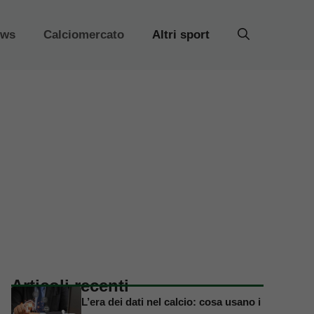
ews
Calciomercato
Altri sport
Articoli recenti
L’era dei dati nel calcio: cosa usano i