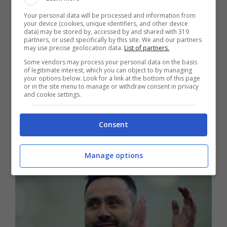
quella del
Milan
. Attenzione, però, anche a
Your personal data will be processed and information from
your device (cookies, unique identifiers, and other device
quello che può accadere all’Inter, con le voci
data) may be stored by, accessed by and shared with 319
partners, or used specifically by this site. We and our partners
che si fanno sempre più insistenti relative al
may use precise geolocation data.
List of partners.
futuro di
Simone Inzaghi
. In tal senso,
Some vendors may process your personal data on the basis
of legitimate interest, which you can object to by managing
secondo quanto raccontato da
Carlo
your options below. Look for a link at the bottom of this page
or in the site menu to manage or withdraw consent in privacy
Pellegatti
durante il podcast “Aria fritta”,
and cookie settings.
arriva una svolta non di poco conto. Andiamo
Consent
a vedere di che si tratta.
Manage options