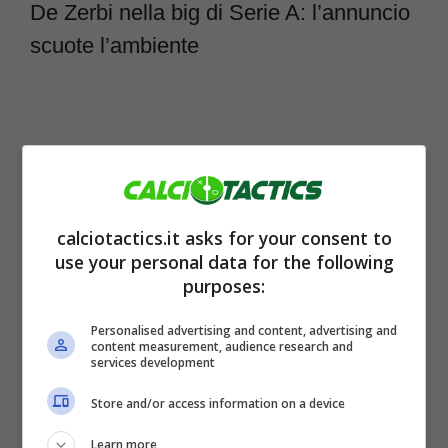
De Zerbi nella big di Serie A: l’annuncio
scuote l’ambiente
calciotactics.it asks for your consent to
use your personal data for the following
purposes:
Personalised advertising and content, advertising and
content measurement, audience research and
Sono tante le panchine che hanno un futuro
services development
incerto in
Serie A
, a partire dalla
Roma
fino
Store and/or access information on a device
ad arrivare alla
Juventus
, senza dimenticare
Learn more