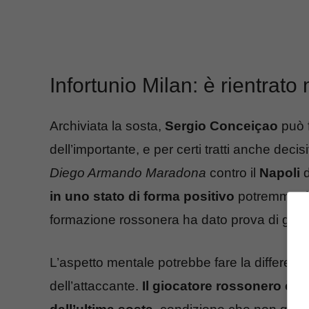
Infortunio Milan: è rientrato
Archiviata la sosta,
Sergio Conceiçao
può f
dell’importante, e per certi tratti anche dec
Diego Armando Maradona
contro il
Napoli
d
in uno stato di forma positivo
potremmo dir
formazione rossonera ha dato prova di grande
L’aspetto mentale potrebbe fare la differenz
dell’attaccante.
Il giocatore rossonero è in