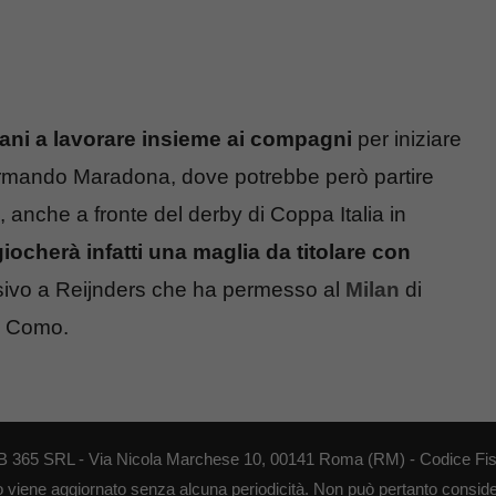
mani a lavorare insieme ai compagni
per iniziare
 Armando Maradona, dove potrebbe però partire
anche a fronte del derby di Coppa Italia in
ocherà infatti una maglia da titolare con
cisivo a Reijnders che ha permesso al
Milan
di
il Como.
 WEB 365 SRL - Via Nicola Marchese 10, 00141 Roma (RM) - Codice Fis
to viene aggiornato senza alcuna periodicità. Non può pertanto consider