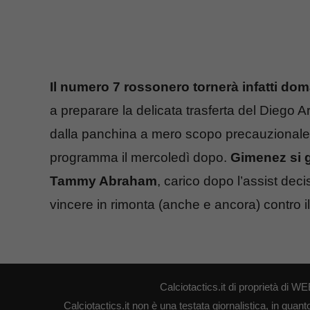
Il numero 7 rossonero tornerà infatti do
a preparare la delicata trasferta del Diego
dalla panchina a mero scopo precauzionale, 
programma il mercoledì dopo.
Gimenez si gi
Tammy Abraham
, carico dopo l’assist de
vincere in rimonta (anche e ancora) contro 
Calciotactics.it di proprietà di
Calciotactics.it non è una testata giornalistica, in quan