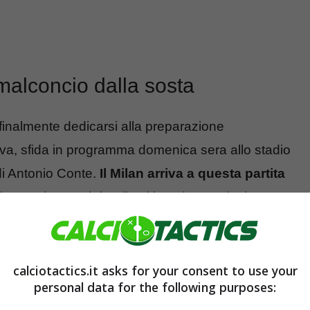
 malconcio dalla sosta
inalmente dedicarsi alla preparazione
isiva, sfida in programma domenica sera allo stadio
i Antonio Conte.
Il Milan arriva a questa partita
e, anche perché nelle ultime due partite la
 carattere conquistato 6 punti, tutti in rimonta.
a, così come la potrebbe fare l’assenza
calciotactics.it asks for your consent to use your
personal data for the following purposes:
fatti rientrato particolarmente acciaccato