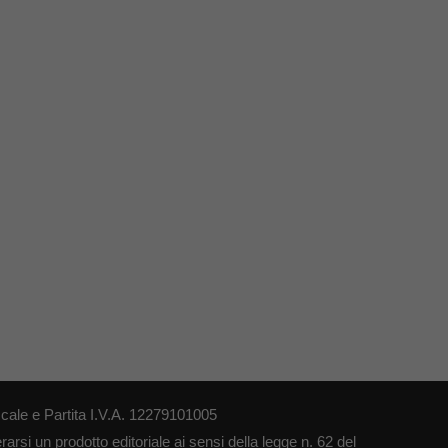
cale e Partita I.V.A. 12279101005
arsi un prodotto editoriale ai sensi della legge n. 62 del