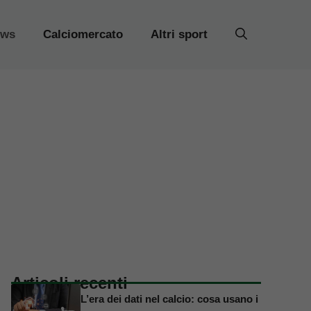
ews
Calciomercato
Altri sport
Articoli recenti
L’era dei dati nel calcio: cosa usano i