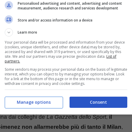
ermetterebbe di essere al 100% per la sfida
Personalised advertising and content, advertising and content
measurement, audience research and services development
i lo staff medico rossonero valuterà l’attaccante
oni sembrano essere positive.
Store and/or access information on a device
Learn more
Your personal data will be processed and information from your device
(cookies, unique identifiers, and other device data) may be stored by,
accessed by and shared with 319 partners, or used specifically by this
site. We and our partners may use precise geolocation data.
List of
partners.
Some vendors may process your personal data on the basis of legitimate
interest, which you can object to by managing your options below. Look
for a link at the bottom of this page or in the site menu to manage or
withdraw consent in privacy and cookie settings.
Manage options
Consent
ina dai colleghi de
La Gazzetta dello Sport
,
il
 Gimenez non allarmerebbe più di tanto il Milan
,