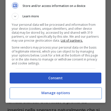
farlo c’è bisogno di andare ad individuare
Store and/or access information on a device
giocatori di prospettiva, ma comunque pronti
Learn more
per dare una mano molto importante ai
Your personal data will be processed and information from
nerazzurri.
your device (cookies, unique identifiers, and other device
data) may be stored by, accessed by and shared with 319
partners, or used specifically by this site. We and our partners
may use precise geolocation data.
List of partners.
Stando alle ultime indiscrezioni,
Marotta
Some vendors may process your personal data on the basis
potrebbe valutare per il prossimo
of legitimate interest, which you can object to by managing
your options below. Look for a link at the bottom of this page
calciomercato
anche il nome di Reyna.
or in the site menu to manage or withdraw consent in privacy
and cookie settings.
L’americano si sta mettendo in mostra con il
Borussia Dortmund e da tempo è cercato
Consent
dalle big. Ci ha pensato in passato anche il
Manage options
Milan
, senza, però, riuscire ad arrivare alla
fumata bianca. Ora l’
Inter
è pronto ad
inserirsi nella speranza naturalmente che si