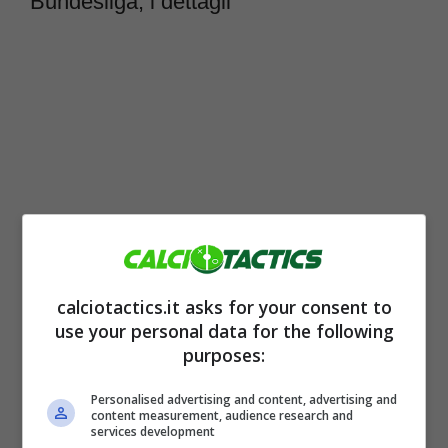
Bundesliga, i dettagli
calciotactics.it asks for your consent to
L’
Inter
guarda ai giovani che potrebbero
use your personal data for the following
purposes:
alzare ancora di più il livello della squadra.
L’obiettivo di
Oaktree
è quello di riuscire a
Personalised advertising and content, advertising and
content measurement, audience research and
vincere con una economia sostenibile. Per
services development