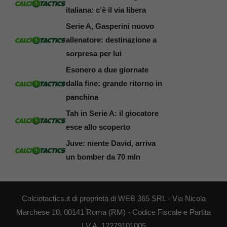
italiana: c’è il via libera
Serie A, Gasperini nuovo
allenatore: destinazione a
sorpresa per lui
Esonero a due giornate
dalla fine: grande ritorno in
panchina
Tah in Serie A: il giocatore
esce allo scoperto
Juve: niente David, arriva
un bomber da 70 mln
Calciotactics.it di proprietà di WEB 365 SRL - Via Nicola
Marchese 10, 00141 Roma (RM) - Codice Fiscale e Partita
I.V.A. 12279101005