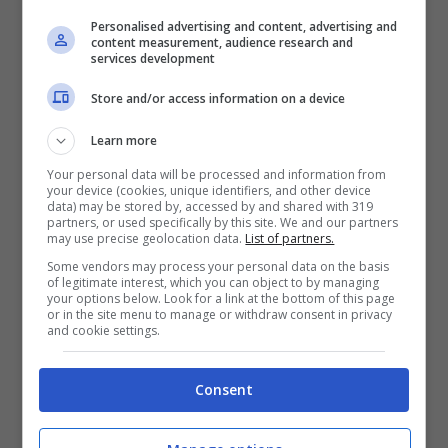
duramente per andare a prendere dei
Personalised advertising and content, advertising and
content measurement, audience research and
giocatori giovani e di prospettiva in particolari
services development
italiani. Non è da escludere che, però, in
Store and/or access information on a device
futuro ci possa essere anche una
Learn more
operazione in Sud America. Sappiamo molto
Your personal data will be processed and information from
bene quanto l’ex ds della Juventus conosce
your device (cookies, unique identifiers, and other device
data) may be stored by, accessed by and shared with 319
partners, or used specifically by this site. We and our partners
molto bene quel mondo e potrebbe chiudere
may use precise geolocation data.
List of partners.
un colpo importante.
Some vendors may process your personal data on the basis
of legitimate interest, which you can object to by managing
your options below. Look for a link at the bottom of this page
or in the site menu to manage or withdraw consent in privacy
Secondo le ultime informazioni, il
Milan
and cookie settings.
continua a seguire da vicino Mastantuono
del
River Plate
. L’attaccante argentino piace
Consent
molto ai rossoneri e potrebbe rappresentare