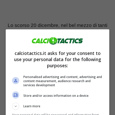
Lo scorso 20 dicembre, nel bel mezzo di tanti
impegni italiani e continentali, la truppa
nerazzurra si piegò alla sorprendente
formazione felsinea, che si tolse la
calciotactics.it asks for your consent to
use your personal data for the following
soddisfazione di estromettere subito dalla
purposes:
competizione i bicampioni in carica.
Personalised advertising and content, advertising and
Quest’anno l’Inter farà invece il suo
content measurement, audience research and
services development
esordio, sempre a Milano, contro
l’Udinese:
altra compagine che sta
Store and/or access information on a device
stupendo non poco grazie ad un ottimo avvio
Learn more
di stagione.
Your personal data will be processed and information from