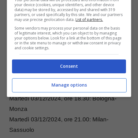
your device (cookies, unique identifiers, and other device
data) may be stored by, accessed by and shared with 319
partners, or used specifically by this site. We and our partners
La Lega, che ha spalmato in giorni ed orari
may use precise geolocation data.
List of partners.
diversi le gare del turno per consentire la più
Some vendors may process your personal data on the basis
of legitimate interest, which you can object to by managing
ampia copertura televisiva possibile, ha
your options below. Look for a link at the bottom of this page
or in the site menu to manage or withdraw consent in privacy
stabilito quando scenderà in campo la
and cookie settings.
formazione allenata da Simone Inzaghi.
Consent
Ecco il programma completo degli ottavi di
finale.
Manage options
Martedì 03/12/2024, ore 18.30: Bologna-
Monza
Martedì 03/12/2024, ore 21.00: Milan-
Sassuolo