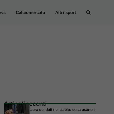
ews
Calciomercato
Altri sport
Articoli recenti
L’era dei dati nel calcio: cosa usano i