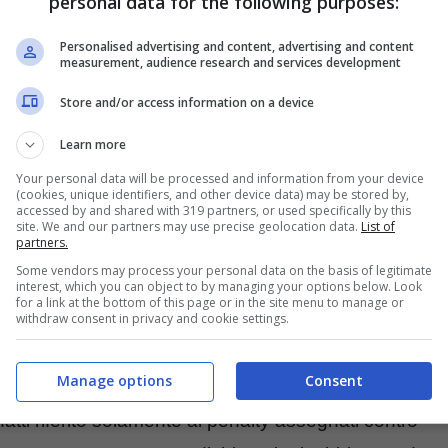
personal data for the following purposes:
annuncio ha lasciato di stucco i
Personalised advertising and content, advertising and content
measurement, audience research and services development
Store and/or access information on a device
Learn more
Your personal data will be processed and information from your device
(cookies, unique identifiers, and other device data) may be stored by,
accessed by and shared with 319 partners, or used specifically by this
site. We and our partners may use precise geolocation data.
List of
partners.
Some vendors may process your personal data on the basis of legitimate
interest, which you can object to by managing your options below. Look
for a link at the bottom of this page or in the site menu to manage or
withdraw consent in privacy and cookie settings.
Manage options
Consent
onato Fonseca nel post partita di Fiorentina-Milan
infatti riferito solamente ai penalty assegnati contro