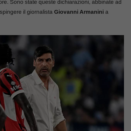
ore. Sono state queste dichiarazioni, abbinate ad
 spingere il giornalista
Giovanni Armanini
a