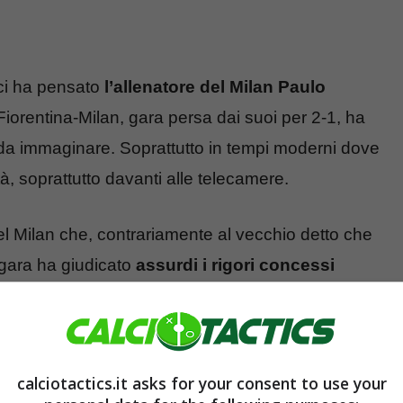
ci ha pensato
l’allenatore del Milan Paulo
 Fiorentina-Milan, gara persa dai suoi per 2-1, ha
ili da immaginare. Soprattutto in tempi moderni dove
à, soprattutto davanti alle telecamere.
el Milan che, contrariamente al vecchio detto che
t gara ha giudicato
assurdi i rigori concessi
ppartenere ad un calcio diverso dove per
 altro, non questi contatti appena accennati.
 parole a dare vita alla rivoluzione.
calciotactics.it asks for your consent to use your