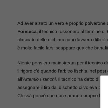
Ad aver alzato un vero e proprio polverone 
Fonseca
, il tecnico rossonero al termine di
rilasciato delle dichiarazioni davvero diffic
è molto facile farsi scappare qualche banalit
Niente pensiero mainstream per il tecnico d
il rigore c’è quando l’arbitro fischia, nel pos
all’
Artemio Franchi
. Il tecnico ha detto di a
assegnare il tiro dal dischetto ci voleva ben
Chissà perciò che non saranno proprio le sue