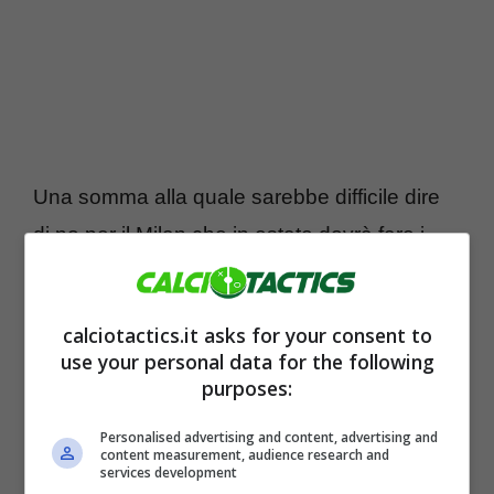
Una somma alla quale sarebbe difficile dire
di no per il Milan che in estate dovrà fare i
conti anche con la necessità di mettere a
segno almeno una
cessione eccellente
.
calciotactics.it asks for your consent to
L’uscita prematura dalla Champions League
use your personal data for the following
impone ai rossoneri di sistemare i propri conti
purposes:
ed un addio importante ci sarà con ogni
Personalised advertising and content, advertising and
content measurement, audience research and
probabilità al termine del campionato in
services development