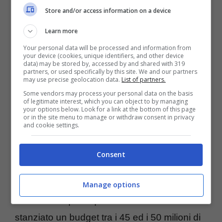
corso. Su Reijnders tra l’altro c’è anche
Store and/or access information on a device
l’interesse del PSG che ha ammirato da
Learn more
vicino le capacità del classe 1998 proprio
Your personal data will be processed and information from
durante i gironi della Champions League di
your device (cookies, unique identifiers, and other device
data) may be stored by, accessed by and shared with 319
questa stagione.
partners, or used specifically by this site. We and our partners
may use precise geolocation data.
List of partners.
Some vendors may process your personal data on the basis
60 milioni di euro potrebbero portare il Milan
of legitimate interest, which you can object to by managing
your options below. Look for a link at the bottom of this page
a lasciar partire il proprio centrocampista
or in the site menu to manage or withdraw consent in privacy
and cookie settings.
dopo un solo anno in rossonero con la
dirigenza che sfrutterebbe gran parte di
Consent
questa somma per andare a regalare a Pioli
(o a chi sarà sulla panchina) un
nuovo
Manage options
centravanti
per il quale sarebbe stato
stanziato un budget tra i 45 ed i 50 milioni di