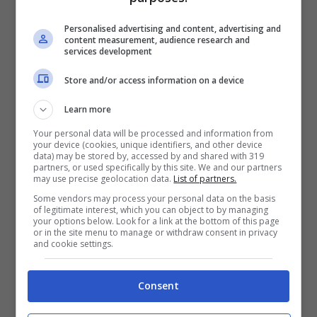
Ore di riflessioni per il Napoli e De Laurentiis
Personalised advertising and content, advertising and
che oggi potrebbe avere un nuovo contatto
content measurement, audience research and
services development
con Calzona, forse quello definitivo.
Il tempo
Store and/or access information on a device
per cambiare prima del Barcellona sta per
scadere
, novità dovrebbero arrivare entro la
Learn more
mattinata per consentire all’eventuale nuovo
Your personal data will be processed and information from
your device (cookies, unique identifiers, and other device
allenatore di provare a preparare al meglio la
data) may be stored by, accessed by and shared with 319
partners, or used specifically by this site. We and our partners
gara dell’anno.
may use precise geolocation data.
List of partners.
Some vendors may process your personal data on the basis
of legitimate interest, which you can object to by managing
your options below. Look for a link at the bottom of this page
Ecco perché, attualmente,
l’ipotesi di un
or in the site menu to manage or withdraw consent in privacy
and cookie settings.
Mazzarri in panchina da ‘quasi esonerato’
è ancora la più probabile
: l’ultimo match
Consent
della sua seconda esperienza in azzurro,