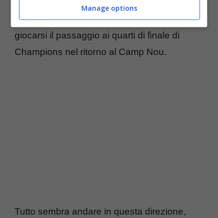
prima dell’avvicendamento. Con la speranza,
Manage options
ovviamente, che il Napoli possa ancora
giocarsi il passaggio ai quarti di finale di
Champions nel ritorno al Camp Nou.
Tutto sembra andare in questa direzione,