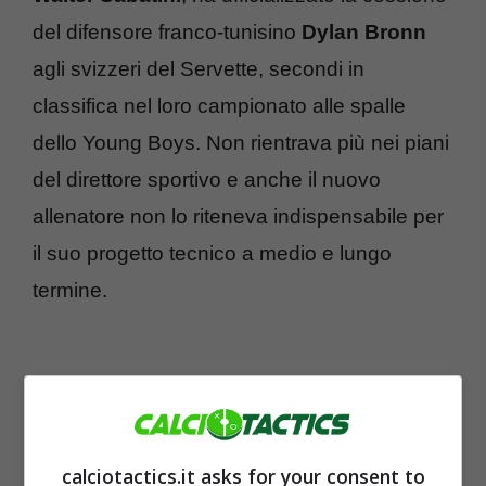
del difensore franco-tunisino
Dylan Bronn
agli svizzeri del Servette, secondi in
classifica nel loro campionato alle spalle
dello Young Boys. Non rientrava più nei piani
del direttore sportivo e anche il nuovo
allenatore non lo riteneva indispensabile per
il suo progetto tecnico a medio e lungo
termine.
calciotactics.it asks for your consent to