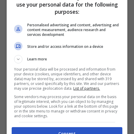
use your personal data for the following
purposes:
Personalised advertising and content, advertising and
content measurement, audience research and
services development
“
L’U.S. Salernitana 1919 comunica di aver
Store and/or access information on a device
raggiunto l’accordo con il Servette F.C. per il
Learn more
trasferimento a titolo temporaneo del
Your personal data will be processed and information from
difensore classe ’95 Dylan Bronn
“, questa la
your device (cookies, unique identifiers, and other device
data) may be stored by, accessed by and shared with 319
partners, or used specifically by this site. We and our partners
nota del club campano in merito alla
may use precise geolocation data.
List of partners.
cessione.
Some vendors may process your personal data on the basis
of legitimate interest, which you can object to by managing
your options below. Look for a link at the bottom of this page
or in the site menu to manage or withdraw consent in privacy
Bronn, arrivato in Campania nell’estate 2022
and cookie settings.
dai francesi del Metz, in questa stagione ha
giocato relativamente poco: duecento minuti
Consent