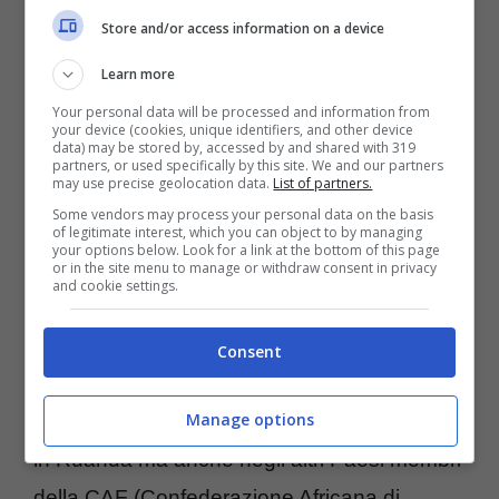
dichiarando la sua ferma opposizione a
Store and/or access information on a device
qualsiasi commistione tra sport e politica. La
Learn more
decisione ha lasciato Luvumbu senza
Your personal data will be processed and information from
occupazione, nonostante il suo contributo
your device (cookies, unique identifiers, and other device
data) may be stored by, accessed by and shared with 319
determinante alla vittoria contro il Police, che
partners, or used specifically by this site. We and our partners
may use precise geolocation data.
List of partners.
ha portato il suo Rayon Sports al secondo
Some vendors may process your personal data on the basis
posto in classifica a -6 dalla vetta. Ma le
of legitimate interest, which you can object to by managing
your options below. Look for a link at the bottom of this page
or in the site menu to manage or withdraw consent in privacy
conseguenze non si sono limitate al
and cookie settings.
licenziamento.
La Federazione calcistica
del Ruanda ha inflitto una squalifica di sei
Consent
mesi a Luvumbu
, estendendola a qualsiasi
Manage options
attività sportiva a livello agonistico, non solo
in Ruanda ma anche negli altri Paesi membri
della CAF (Confederazione Africana di