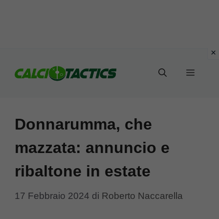
Vai
al
Menu
contenuto
Donnarumma, che
mazzata: annuncio e
ribaltone in estate
17 Febbraio 2024
di
Roberto Naccarella