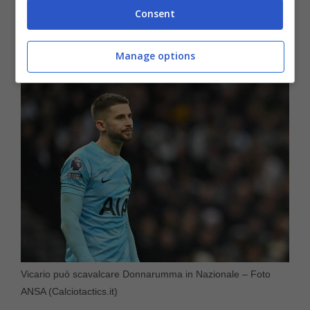
quell’esperienza internazionale che può
Consent
davvero permettergli di insidiare il posto di
Donnarumma.
Manage options
Vicario può scavalcare Donnarumma in Nazionale – Foto
ANSA (Calciotactics.it)