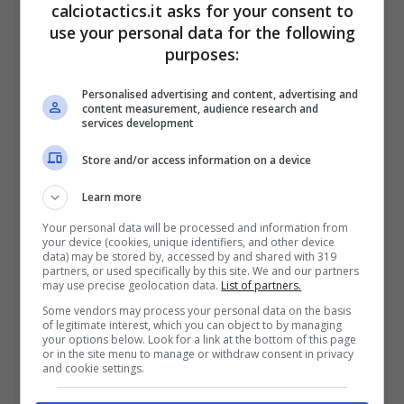
calciotactics.it asks for your consent to
use your personal data for the following
purposes:
Personalised advertising and content, advertising and
L’ex estremo difensore dell’Empoli ha deciso
content measurement, audience research and
services development
di quest’anno di lanciarsi in una nuova
Store and/or access information on a device
avventura in Premier League: nel suo primo
anno al Tottenham il 27enne di Udine è stato
Learn more
più volte
protagonista di prestazioni
Your personal data will be processed and information from
your device (cookies, unique identifiers, and other device
straordinarie e parate sensazionali
, tanto
data) may be stored by, accessed by and shared with 319
partners, or used specifically by this site. We and our partners
da entrare già nel cuore di tutti i tifosi degli
may use precise geolocation data.
List of partners.
Some vendors may process your personal data on the basis
Spurs. L’avventura londinese ha consentito a
of legitimate interest, which you can object to by managing
your options below. Look for a link at the bottom of this page
Vicario di fare un notevole salto di qualità:
or in the site menu to manage or withdraw consent in privacy
and cookie settings.
l’ex Empoli ha acquisito anche