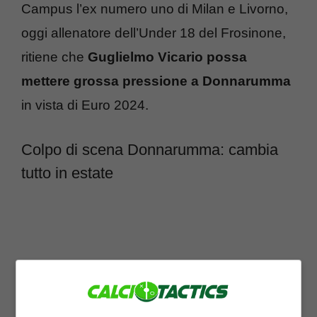
Campus l’ex numero uno di Milan e Livorno,
oggi allenatore dell’Under 18 del Frosinone,
ritiene che
Guglielmo Vicario possa
mettere grossa pressione a Donnarumma
in vista di Euro 2024.
Colpo di scena Donnarumma: cambia
tutto in estate