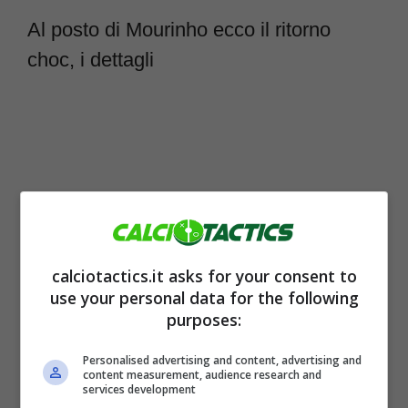
Al posto di Mourinho ecco il ritorno
choc, i dettagli
calciotactics.it asks for your consent to
use your personal data for the following
purposes:
Il club bavarese non se la passa per nulla
Personalised advertising and content, advertising and
content measurement, audience research and
bene. Dopo il KO nello scontro diretto con il
services development