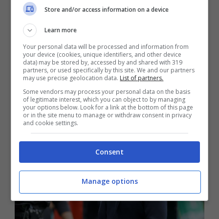
Leverkusen che l’ha allontanato dalla vetta
Store and/or access information on a device
della Bundesliga, è arrivato anche il KO
Learn more
contro la Lazio nell’andata degli ottavi di
Your personal data will be processed and information from
finale di Champions League.
Per Tuchel si
your device (cookies, unique identifiers, and other device
data) may be stored by, accessed by and shared with 319
fa molto dura e sono diversi a chiedere
partners, or used specifically by this site. We and our partners
may use precise geolocation data.
List of partners.
l’esonero dell’allenatore
, a partire dai tifosi
Some vendors may process your personal data on the basis
of legitimate interest, which you can object to by managing
che hanno iniziato a contestare.
your options below. Look for a link at the bottom of this page
or in the site menu to manage or withdraw consent in privacy
and cookie settings.
Consent
Manage options