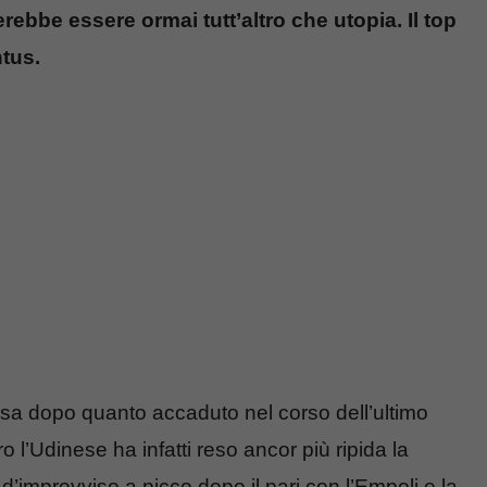
bbe essere ormai tutt’altro che utopia. Il top
ntus.
resa dopo quanto accaduto nel corso dell’ultimo
o l’Udinese ha infatti reso ancor più ripida la
ti d’improvviso a picco dopo il pari con l’Empoli e la