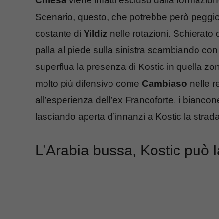
Chiesa
viene infatti escluso dalla formazione
Scenario, questo, che potrebbe però peggiora
costante di
Yildiz
nelle rotazioni. Schierato 
palla al piede sulla sinistra scambiando co
superflua la presenza di Kostic in quella zona
molto più difensivo come
Cambiaso
nelle r
all’esperienza dell’ex Francoforte, i biancon
lasciando aperta d’innanzi a Kostic la strad
L’Arabia bussa, Kostic può l