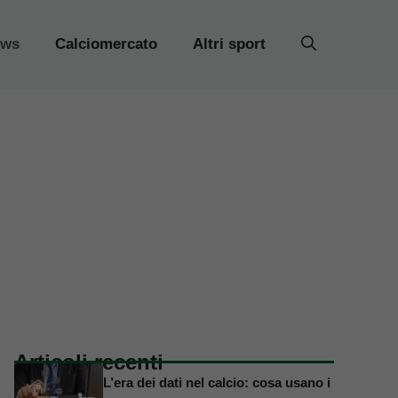
ews
Calciomercato
Altri sport
Articoli recenti
L’era dei dati nel calcio: cosa usano i