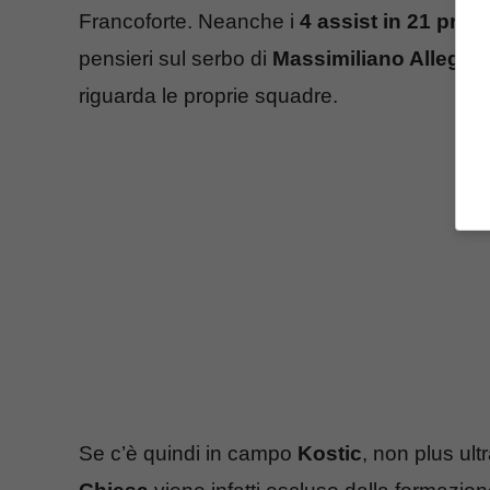
Francoforte. Neanche i
4 assist in 21 pres
pensieri sul serbo di
Massimiliano Allegri
,
riguarda le proprie squadre.
Se c’è quindi in campo
Kostic
, non plus ult