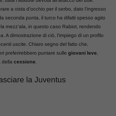
, data l’attidute devota all’attacco dei due.
re a vista d’occhio per il serbo, dato l’ingresso
da seconda punta, il turco ha difatti spesso agito
n la mezz’ala, in questo caso Rabiot, rendendo
. A dimostrazione di ciò, l’impiego di un profilo
ecenti uscite. Chiaro segno del fatto che,
eri preferirebbero puntare sulle
giovani leve
,
a della
cessione
.
asciare la Juventus