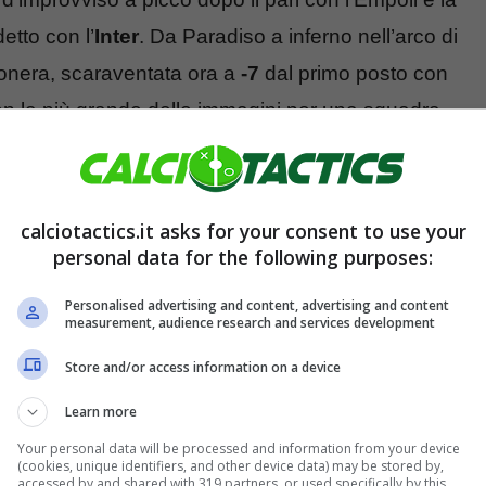
etto con l’
Inter
. Da Paradiso a inferno nell’arco di
conera, scaraventata ora a
-7
dal primo posto con
Non la più grande delle immagini per una squadra
che, per la prossima stagione, oltre alla possibilità
 petto potrebbe
perdere
anche un vero e proprio
calciotactics.it asks for your consent to use your
personal data for the following purposes:
o schema non premia il serbo
Personalised advertising and content, advertising and content
measurement, audience research and services development
a
Juventus
è stato senz’altro fondamentale nella
Store and/or access information on a device
totalizzati narrano
3 alla voce gol e 11 alla
Learn more
stazioni da capogiro per uno dei più abili
Your personal data will be processed and information from your device
(cookies, unique identifiers, and other device data) may be stored by,
potrebbe però non esserci più spazio per l’ex
accessed by and shared with 319 partners, or used specifically by this