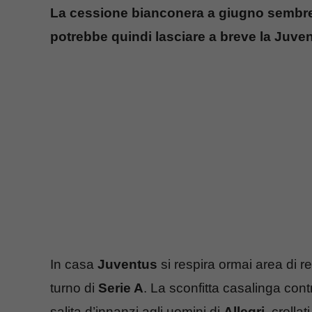
La cessione bianconera a giugno sembrere
potrebbe quindi lasciare a breve la Juve
In casa
Juventus
si respira ormai area di 
turno di
Serie A
. La sconfitta casalinga contr
salita d’innanzi agli uomini di
Allegri
, crolla