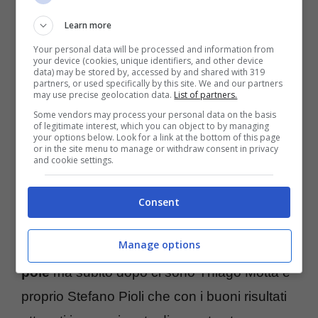
sia dall’Europa che dall’Arabia Saudita e
Learn more
dagli Stati Uniti. Proprio la MLS al momento
Your personal data will be processed and information from
appare la soluzione più probabile per la
your device (cookies, unique identifiers, and other device
data) may be stored by, accessed by and shared with 319
punta pronta a vivere una nuova esperienza
partners, or used specifically by this site. We and our partners
may use precise geolocation data.
List of partners.
al termine del contratto con il Milan.
Some vendors may process your personal data on the basis
of legitimate interest, which you can object to by managing
your options below. Look for a link at the bottom of this page
or in the site menu to manage or withdraw consent in privacy
In casa rossonera si stanno ancora facendo
and cookie settings.
valutazioni sul futuro e molto dipenderà da
quello che sarà l’allenatore del Milan per la
Consent
prossima stagione. In questo momento
Manage options
appare una corsa a tre.
Antonio Conte è in
pole
ma subito dopo ci sono Thiago Motta e
proprio Stefano Pioli che con i buoni risultati