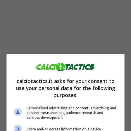
Giroud ha così commentato le voci su un
calciotactics.it asks for your consent to
possibile passaggio al Rennes: “In passato
use your personal data for the following
purposes:
c’è stato un interesse da parte del Rennes.
Io amo la Bretagna ma al momento non è
Personalised advertising and content, advertising and
content measurement, audience research and
nei miei piani tornarci
“. L’attaccante, in
services development
scadenza di contratto, ha diverse proposte
Store and/or access information on a device