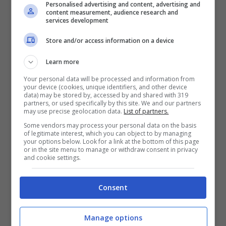
Personalised advertising and content, advertising and
content measurement, audience research and
services development
La decisione di rimangiarsi tutto, e quindi
Store and/or access information on a device
annullare le due partite, è stata presa
direttamente dalla
Federcalcio di Pechino
,
Learn more
di fatto l’organo che amministra il calcio in
Your personal data will be processed and information from
your device (cookies, unique identifiers, and other device
Cina:
“Molti appassionati di calcio ci hanno
data) may be stored by, accessed by and shared with 319
partners, or used specifically by this site. We and our partners
recentemente chiesto informazioni sulla
may use precise geolocation data.
List of partners.
Some vendors may process your personal data on the basis
partita di Lionel Messi a Pechino”,
hanno
of legitimate interest, which you can object to by managing
your options below. Look for a link at the bottom of this page
dichiarato in un comunicato stampa.
or in the site menu to manage or withdraw consent in privacy
and cookie settings.
“
Dopo la verifica da parte dei nostri servizi,
Consent
Pechino non prevede, per il momento, di
organizzare la partita alla quale avrebbe
Manage options