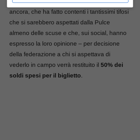
dovuto partecipare Lionel Messi”
. Una scelta,
ancora, che ha fatto contenti i tantissimi tifosi
che si sarebbero aspettati dalla Pulce
almeno delle scuse e che, sui social, hanno
espresso la loro opinione – per decisione
della federazione a chi si aspettava di
vederlo in campo verrà restituito il
50% dei
soldi spesi per il biglietto
.