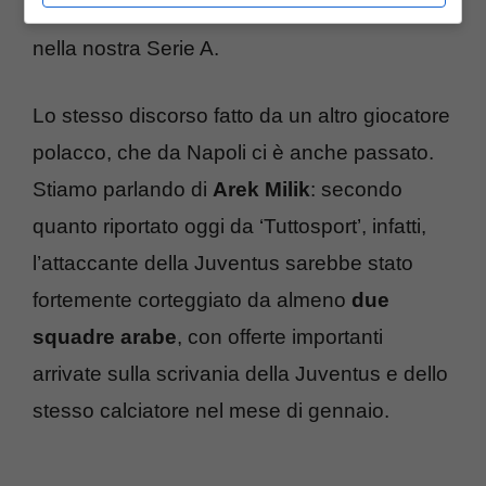
quella di Zielinski era di restare in Italia e
nella nostra Serie A.
Lo stesso discorso fatto da un altro giocatore
polacco, che da Napoli ci è anche passato.
Stiamo parlando di
Arek Milik
: secondo
quanto riportato oggi da ‘Tuttosport’, infatti,
l’attaccante della Juventus sarebbe stato
fortemente corteggiato da almeno
due
squadre arabe
, con offerte importanti
arrivate sulla scrivania della Juventus e dello
stesso calciatore nel mese di gennaio.