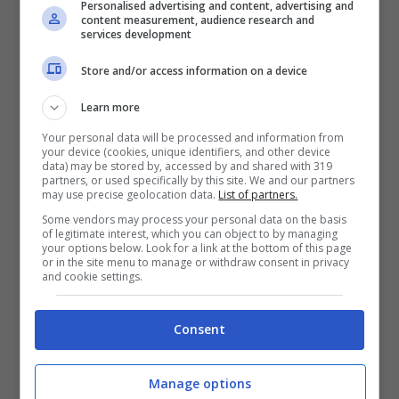
Personalised advertising and content, advertising and
content measurement, audience research and
services development
Store and/or access information on a device
Learn more
Piotr Zielinski
, ad esempio, è stato
Your personal data will be processed and information from
your device (cookies, unique identifiers, and other device
corteggiato dalle squadra arabe la scorsa
data) may be stored by, accessed by and shared with 319
partners, or used specifically by this site. We and our partners
estate. Il centrocampista del Napoli, però, ha
may use precise geolocation data.
List of partners.
Some vendors may process your personal data on the basis
deciso di non lasciare la città partenopea,
of legitimate interest, which you can object to by managing
your options below. Look for a link at the bottom of this page
restando a disposizione di Aurelio De
or in the site menu to manage or withdraw consent in privacy
and cookie settings.
Laurentiis. Certo, oggi le cose sono molto
cambiate ed il polacco sembra ormai aver
Consent
trovato l’accordo con l’Inter per il prossimo
anno. Questione di priorità, ad ogni modo, e
Manage options