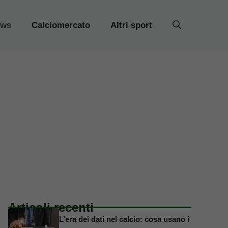
ews
Calciomercato
Altri sport
Articoli recenti
L’era dei dati nel calcio: cosa usano i