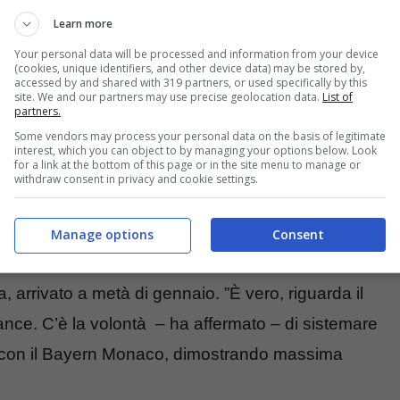
Learn more
Your personal data will be processed and information from your device
(cookies, unique identifiers, and other device data) may be stored by,
accessed by and shared with 319 partners, or used specifically by this
site. We and our partners may use precise geolocation data.
List of
partners.
Some vendors may process your personal data on the basis of legitimate
interest, which you can object to by managing your options below. Look
for a link at the bottom of this page or in the site menu to manage or
withdraw consent in privacy and cookie settings.
 grana Cuisance da risolvere
Manage options
Consent
ilippo Antonelli
, direttore sportivo del Venezia. Il
, arrivato a metà di gennaio. ”È vero, riguarda il
nce. C’è la volontà – ha affermato – di sistemare
i con il Bayern Monaco, dimostrando massima