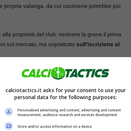
a e propria valanga, da cui uscirsene potrebbe poi
 alla proprietà del club: risolvere la grana il prima
ioni sul mercato, ma soprattutto
sull’iscrizione al
acquisto di Cuisance dal Bayern Monaco. Un
 ancora il pagamento dell’ultima rata dei 5,8
calciotactics.it asks for your consent to use your
’affare. Il calciatore attualmente gioca in prestito
personal data for the following purposes:
sità di risolvere il prima possibile la situazione.
Personalised advertising and content, advertising and content
measurement, audience research and services development
Store and/or access information on a device