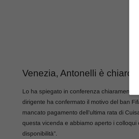
Venezia, Antonelli è chiaro:
Lo ha spiegato in conferenza chiaramente
F
dirigente ha confermato il motivo del ban Fifa
mancato pagamento dell’ultima rata di Cuisa
questa vicenda e abbiamo aperto i colloqu
disponibilità”.