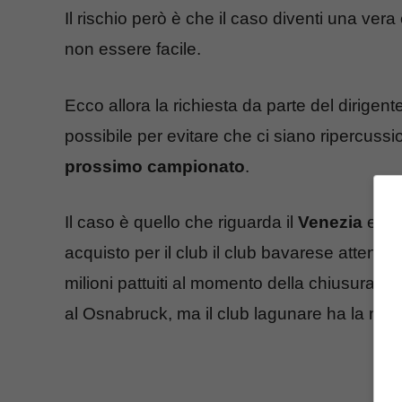
Il rischio però è che il caso diventi una ver
non essere facile.
Ecco allora la richiesta da parte del dirigente
possibile per evitare che ci siano ripercuss
prossimo campionato
.
Il caso è quello che riguarda il
Venezia
e l’
acquisto per il club il club bavarese attende
milioni pattuiti al momento della chiusura dell
al Osnabruck, ma il club lagunare ha la neces