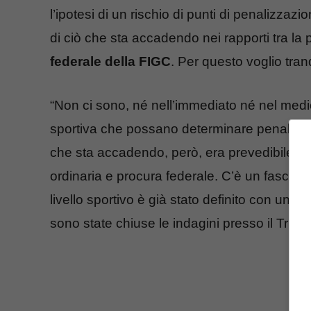
l’ipotesi di un rischio di punti di penalizzazi
di ciò che sta accadendo nei rapporti tra l
federale della FIGC
. Per questo voglio tranqu
“Non ci sono, né nell’immediato né nel medio 
sportiva che possano determinare penalità. 
che sta accadendo, però, era prevedibile. Rie
ordinaria e procura federale. C’è un fascico
livello sportivo è già stato definito con un d
sono state chiuse le indagini presso il Trib