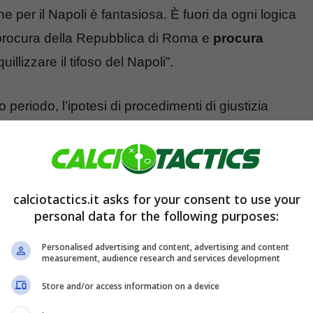
one per il Napoli è fantasiosa. È fuori da ogni logica
a procura della Repubblica di Roma e
procura
illizzare il tifoso del Napoli”.
periodo, l’ipotesi di procedimenti di giustizia
– ha annunciato il legale – È ovvio che quello
ntra nella fisiologia dei rapporti tra procura
lo, con oggetto identico sovrapponibile che a
calciotactics.it asks for your consent to use your
oppio grado di giudizio favorevole al Napoli, per cui
personal data for the following purposes:
unale di Roma”.
Personalised advertising and content, advertising and content
measurement, audience research and services development
Store and/or access information on a device