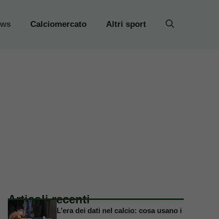
ews
Calciomercato
Altri sport
Articoli recenti
L’era dei dati nel calcio: cosa usano i