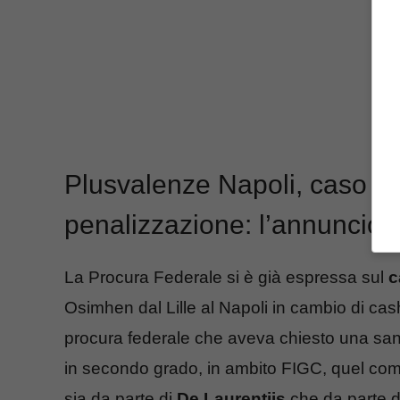
Plusvalenze Napoli, caso O
penalizzazione: l’annuncio 
La Procura Federale si è già espressa sul
c
Osimhen dal Lille al Napoli in cambio di cash 
procura federale che aveva chiesto una san
in secondo grado, in ambito FIGC, quel comp
sia da parte di
De Laurentiis
che da parte d