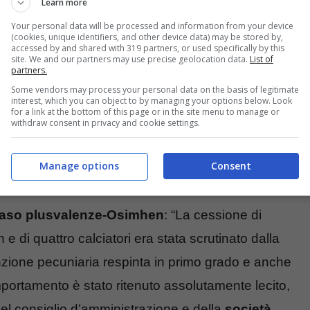
Learn more
Your personal data will be processed and information from your device
(cookies, unique identifiers, and other device data) may be stored by,
accessed by and shared with 319 partners, or used specifically by this
site. We and our partners may use precise geolocation data.
List of
partners.
Some vendors may process your personal data on the basis of legitimate
interest, which you can object to by managing your options below. Look
for a link at the bottom of this page or in the site menu to manage or
withdraw consent in privacy and cookie settings.
simhen e rischio
Manage options
Consent
di Grassani
aso plusvalenze-Osimhen
: “La cessione di
e di quattro calciatori era stata scrutinato dalla
zione pecuniaria respinta in primo grado e anche
ortamento è stato ritenuto assolutamente lecito,
el consiglio d’amministrazione e della
società