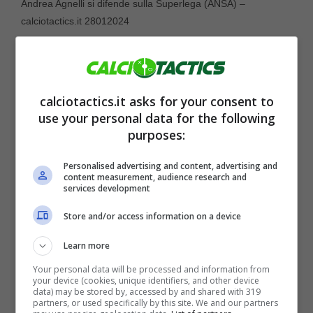
Andrea Agnelli si difende sulla Superlega (ANSA) –
calciotactics.it 28012024
calciotactics.it asks for your consent to
use your personal data for the following
purposes:
Personalised advertising and content, advertising and
content measurement, audience research and
services development
Store and/or access information on a device
“
È stata una risposta ai problemi che il calcio
Learn more
ha avuto e continua ad avere
– ha ribadito
Your personal data will be processed and information from
your device (cookies, unique identifiers, and other device
data) may be stored by, accessed by and shared with 319
Agnelli
sul
progetto Superlega
che ha
partners, or used specifically by this site. We and our partners