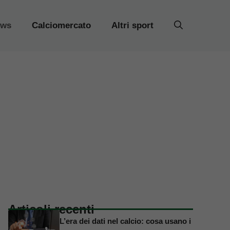
ews
Calciomercato
Altri sport
Articoli recenti
L’era dei dati nel calcio: cosa usano i