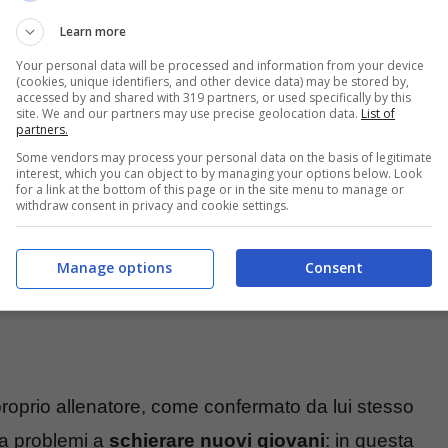
sibile esonero, ma un brutto risultato
Learn more
 il portoghese, invece, nelle ultime ore è stato
Your personal data will be processed and information from your device
tutta la
squadra giallorossa
.
(cookies, unique identifiers, and other device data) may be stored by,
accessed by and shared with 319 partners, or used specifically by this
site. We and our partners may use precise geolocation data.
List of
partners.
Some vendors may process your personal data on the basis of legitimate
interest, which you can object to by managing your options below. Look
for a link at the bottom of this page or in the site menu to manage or
withdraw consent in privacy and cookie settings.
Manage options
Consent
proprio allenatore, come confermato da lui stesso
ha problemi a
schierare nuovi giovani
: in questa