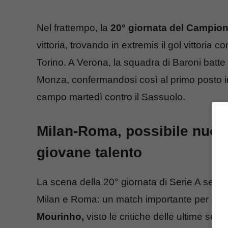
Nel frattempo, la
20° giornata del Campio
vittoria, trovando in extremis il gol vittoria
Torino. A Verona, la squadra di Baroni batte 
Monza, confermandosi così al primo posto in
campo martedì contro il Sassuolo.
Milan-Roma, possibile nuovo
giovane talento
La scena della 20° giornata di Serie A se 
Milan e Roma: un match importante per entra
Mourinho,
visto le critiche delle ultime sett