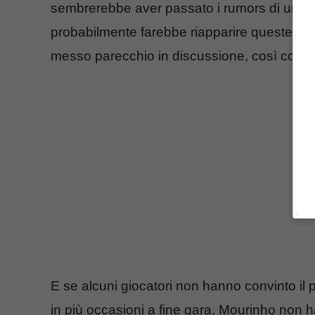
sembrerebbe aver passato i rumors di un pos
probabilmente farebbe riapparire queste voci;
messo parecchio in discussione, così come 
E se alcuni giocatori non hanno convinto il 
in più occasioni a fine gara, Mourinho non 