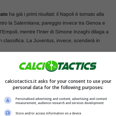
nato
ha già i primi risultati: il Napoli è tornato alla
 contro la Salernitana; pareggio invece tra Genoa e
l’Empoli, mentre l’Inter di Simone Inzaghi dilaga a
 classifica. La Juventus, invece, scenderà in
 esordio in Serie A per un
calciotactics.it asks for your consent to use your
personal data for the following purposes:
la prende dunque
San Siro
, dove si affronteranno
Personalised advertising and content, advertising and content
mbi gli allenatori,
Stefano Pioli e Josè
measurement, audience research and services development
imane nei loro confronti. L’allenatore rossonero
Store and/or access information on a device