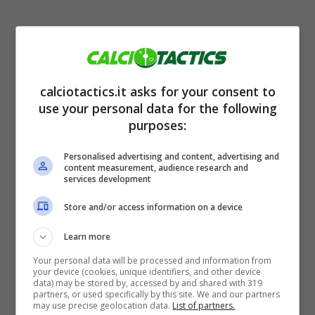
calciotactics.it asks for your consent to
use your personal data for the following
purposes:
La Vecchia Signora, mostrando grande
determinazione, si sarebbe portata in
Personalised advertising and content, advertising and
content measurement, audience research and
vantaggio sull’Inter nei confronti di
Tiago
services development
Djaló
, in scadenza il prossimo
30 giugno
.
Store and/or access information on a device
Per stare un passo davanti alla società
Learn more
nerazzurra, il club di Torino avrebbe deciso di
Your personal data will be processed and information from
anticipare i tempi, manifestando la volontà di
your device (cookies, unique identifiers, and other device
data) may be stored by, accessed by and shared with 319
assicurarsi il giovane difensore già a
partners, or used specifically by this site. We and our partners
may use precise geolocation data.
List of partners.