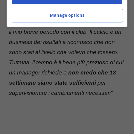
Tom Wagner, Tom Brady e Garry Cook per
l’opportunità di gestire il Birmingham City FC
Manage options
e il supporto che tutti mi hanno dato durante
il mio breve periodo con il club. Il calcio è un
business dei risultati e riconosco che non
sono stati al livello che volevo che fossero.
Tuttavia, il tempo è il bene più prezioso di cui
un manager richiede e
non credo che 13
settimane siano state sufficienti
per
supervisionare i cambiamenti necessari”.