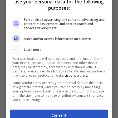
use your personal data for the following
L’allenatore ha preso il comando della
purposes:
squadra ad ottobre, quando il
Birmingham
Personalised advertising and content, advertising and
era in piena
zona playoff
(quinto posto).
content measurement, audience research and
services development
Posizione che dopo
23
giornate Wayne
Store and/or access information on a device
Rooney
ha compromesso, facendo
scivolare la squadra al ventesimo posto e a
Learn more
+6
dalla zona retrocessione.
Your personal data will be processed and information from
your device (cookies, unique identifiers, and other device
data) may be stored by, accessed by and shared with 319
partners, or used specifically by this site. We and our partners
Dopo l‘ufficialità della separazione lavorativa
may use precise geolocation data.
List of partners.
con il
Some vendors may process your personal data on the basis
Birmingham
,
Rooney
ha commentato
of legitimate interest, which you can object to by managing
your options below. Look for a link at the bottom of this page
in modo polemico il suo addio dagli Blues.
or in the site menu to manage or withdraw consent in privacy
and cookie settings.
L’ex Manchester United, tramite il proprio
canale X, ha dichiarato: “
Vorrei ringraziare
Consent