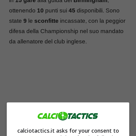
in
15
gare
alla guida del
Birmingham
,
ottenendo
10
punti sui
45
disponibili. Sono
state
9
le
sconfitte
incassate, con la peggior
difesa della Championship nel suo mandato
da allenatore del club inglese.
calciotactics.it asks for your consent to