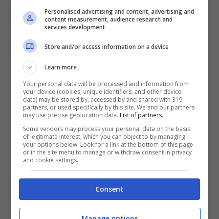
Le volontà del tecnico toscano sono precise
Personalised advertising and content, advertising and
sia per sopperire sul piano numerico, date le
content measurement, audience research and
services development
numerose sfide di seguito, che sul piano
Store and/or access information on a device
tecnico-qualitativo. A gennaio, per circa un
Learn more
mese, partiranno per la Coppa D’Africa sia
Your personal data will be processed and information from
Victor Osimhen
che
Frank Andrè Zambo
your device (cookies, unique identifiers, and other device
data) may be stored by, accessed by and shared with 319
Anguissa
rispettivamente con le nazionali
partners, or used specifically by this site. We and our partners
may use precise geolocation data.
List of partners.
della Nigeria e del Camerun.
Some vendors may process your personal data on the basis
of legitimate interest, which you can object to by managing
your options below. Look for a link at the bottom of this page
Alla luce di ciò Walter Mazzarri vorrebbe
or in the site menu to manage or withdraw consent in privacy
and cookie settings.
ricorrere ai ripari, data anche la cessione di
Elmas. Per questa ragione, in attacco, sono
Consent
pronti Raspadori e Simeone, mentre a
centrocampo serve un sostituto di Anguissa,
Manage options