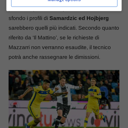
pronto a riportare il Napoli dove merita: sullo
sfondo i profili di
Samardzic ed Hojbjerg
sarebbero quelli più indicati. Secondo quanto
riferito da ‘Il Mattino’, se le richieste di
Mazzarri non verranno esaudite, il tecnico
potrà anche rassegnare le dimissioni.